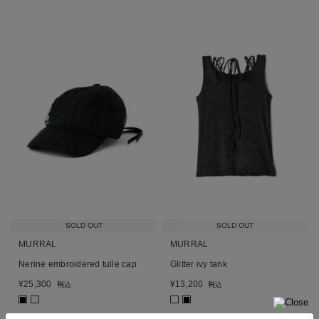
SOLD OUT
SOLD OUT
MURRAL
MURRAL
Nerine embroidered tulle cap
Glitter ivy tank
¥
25,300
¥
13,200
税込
税込
■
■
■