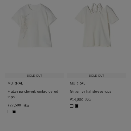
SOLD OUT
SOLD OUT
MURRAL
MURRAL
Flutter patchwork embroidered
Glitter ivy halfsleeve tops
tops
¥
14,850
税込
¥
27,500
税込
■
■