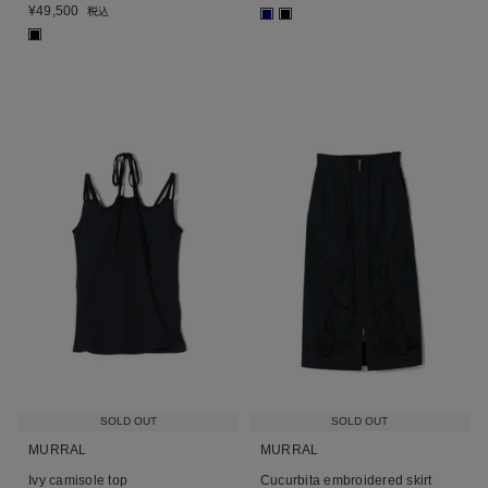
¥
49,500
税込
■
■
■
SOLD OUT
SOLD OUT
MURRAL
MURRAL
Ivy camisole top
Cucurbita embroidered skirt