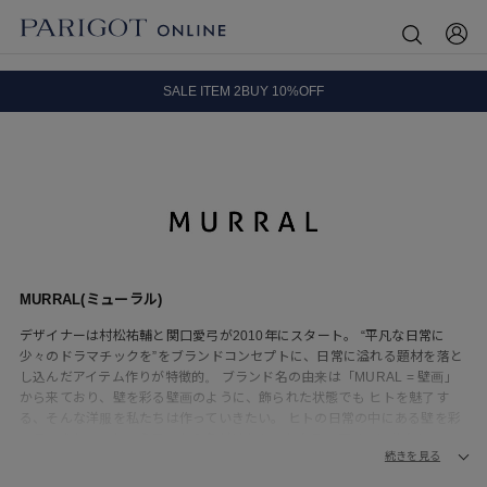
8.5 wedに会員プログラムが生まれ変わります！
SALE ITEM 2BUY 10%OFF
全国送料無料｜全品正規取扱
8.5 wedに会員プログラムが生まれ変わります！
MURRAL(ミューラル)
デザイナーは村松祐輔と関口愛弓が2010年にスタート。 “平凡な日常に
少々のドラマチックを”をブランドコンセプトに、日常に溢れる題材を落と
し込んだアイテム作りが特徴的。 ブランド名の由来は「MURAL = 壁画」
から来ており、壁を彩る壁画のように、飾られた状態でも ヒトを魅了す
る、そんな洋服を私たちは作っていきたい。 ヒトの日常の中にある壁を彩
っていきたい。という思いから名付けたものとなる。アイコン的なレース
続きを見る
や鮮やかなカラーパレットを用いたブラウスやドレス、スカートなどを展
開する。