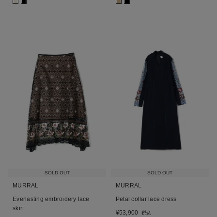
■
■
■
■
SOLD OUT
SOLD OUT
MURRAL
MURRAL
Everlasting embroidery lace
Petal collar lace dress
skirt
¥
53,900
税込