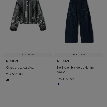
SOLD OUT
SOLD OUT
MURRAL
MURRAL
Classic lace cardigan
Nerine embroidered denim
slacks
¥
49,500
税込
¥
60,500
税込
■
■