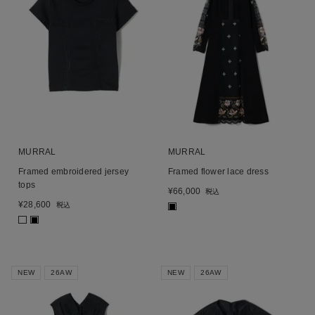
MURRAL
MURRAL
Framed embroidered jersey
Framed flower lace dress
tops
¥
66,000
税込
¥
28,600
税込
■
■
NEW
26AW
NEW
26AW