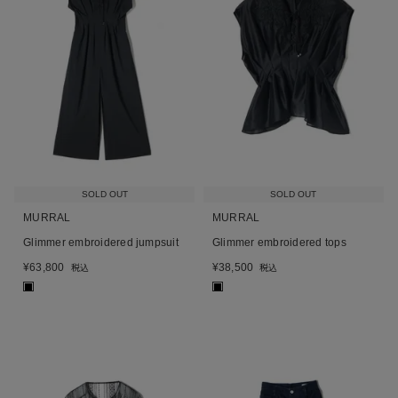
SOLD OUT
SOLD OUT
MURRAL
MURRAL
Glimmer embroidered jumpsuit
Glimmer embroidered tops
¥
63,800
¥
38,500
税込
税込
■
■