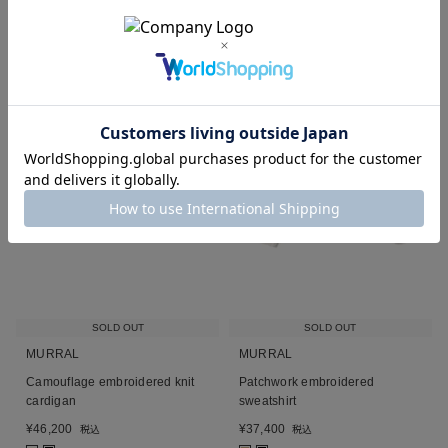
SOLD OUT
SOLD OUT
MURRAL
MURRAL
Camouflage embroidered knit
Patchwork embroidered
cardigan
sweatshirt
¥
46,200
¥
37,400
税込
税込