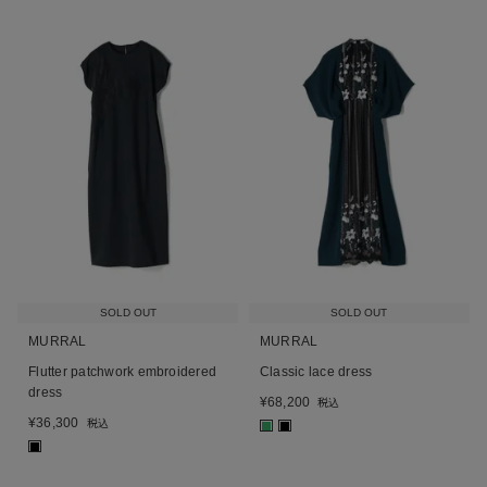
SOLD OUT
SOLD OUT
MURRAL
MURRAL
Flutter patchwork embroidered
Classic lace dress
dress
¥
68,200
税込
¥
36,300
税込
■
■
■