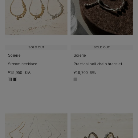
SOLD OUT
SOLD OUT
Soierie
Soierie
Stream necklace
Practical ball chain bracelet
¥
15,950
¥
18,700
税込
税込
■
■
■