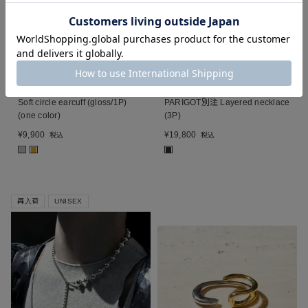
SOLD OUT
SOLD OUT
Soierie
Soierie
Soft circle earcuff (gloss/1P)
PARIGOT別注 Layered necklace
(one color)
(3P)
¥
9,900
¥
19,800
税込
税込
■
■
■
再入荷
UNISEX