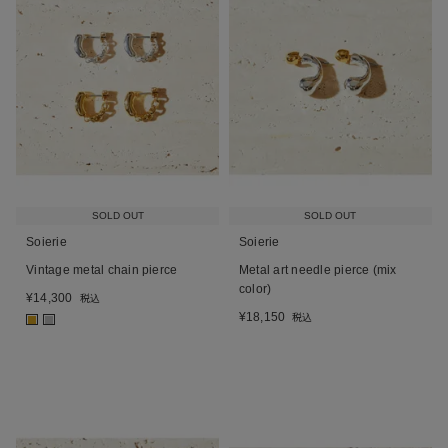
SOLD OUT
SOLD OUT
Soierie
Soierie
Vintage metal chain pierce
Metal art needle pierce (mix
color)
¥
14,300
税込
¥
18,150
税込
■
■