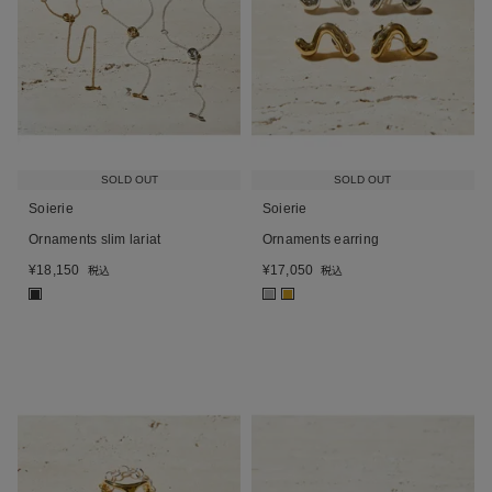
SOLD OUT
SOLD OUT
Soierie
Soierie
Ornaments slim lariat
Ornaments earring
¥
18,150
¥
17,050
税込
税込
■
■
■