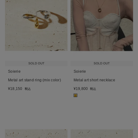
SOLD OUT
SOLD OUT
Soierie
Soierie
Metal art stand ring (mix color)
Metal art short necklace
¥
18,150
¥
19,800
税込
税込
■