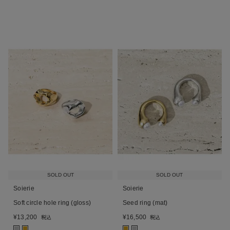
SOLD OUT
SOLD OUT
Soierie
Soierie
Soft circle hole ring (gloss)
Seed ring (mat)
¥
13,200
¥
16,500
税込
税込
■
■
■
■