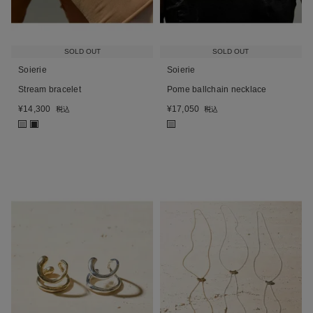
SOLD OUT
SOLD OUT
Soierie
Soierie
Stream bracelet
Pome ballchain necklace
¥
14,300
¥
17,050
税込
税込
■
■
■