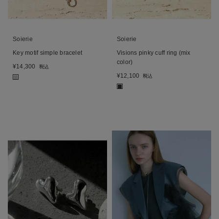
Soierie
Soierie
Key motif simple bracelet
Visions pinky cuff ring (mix
color)
¥
14,300
税込
¥
12,100
税込
■
■