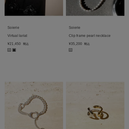
Soierie
Soierie
Virtual lariat
Clip frame pearl necklace
¥
21,450
¥
35,200
税込
税込
■
■
■