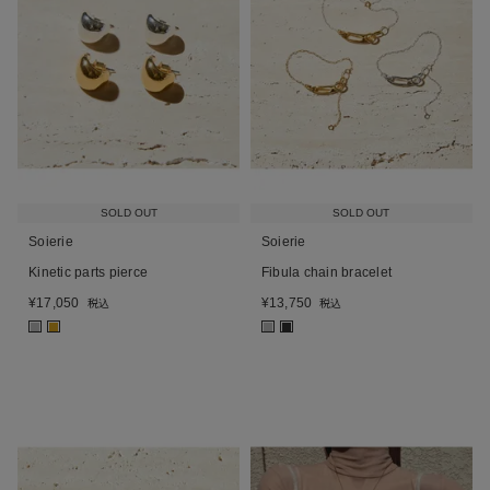
SOLD OUT
SOLD OUT
Soierie
Soierie
Kinetic parts pierce
Fibula chain bracelet
¥
17,050
¥
13,750
税込
税込
■
■
■
■