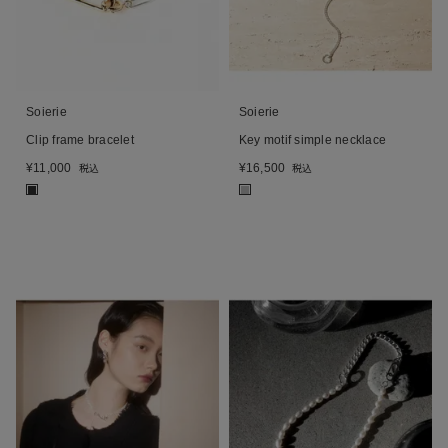
Soierie
Soierie
Clip frame bracelet
Key motif simple necklace
¥
11,000
¥
16,500
税込
税込
■
■