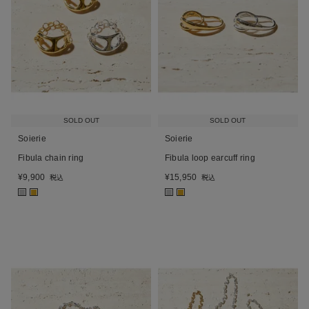
SOLD OUT
SOLD OUT
Soierie
Soierie
Fibula chain ring
Fibula loop earcuff ring
¥
9,900
¥
15,950
税込
税込
■
■
■
■