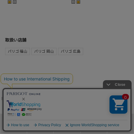
■
■
■
■
取扱い店舗
パリゴ 福山
パリゴ 岡山
パリゴ 広島
HOME
ブランド
Soierie proper
FOLLOW US
メニュー
カテゴリ
ブランド
閲覧履歴
カート