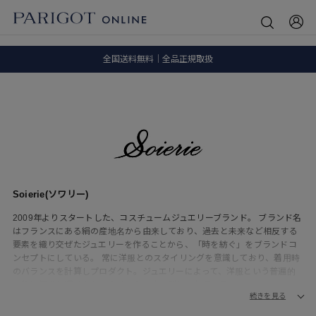
8.5 wedに会員プログラムが生まれ変わります！
SALE ITEM 2BUY 10%OFF
全国送料無料｜全品正規取扱
8.5 wedに会員プログラムが生まれ変わります！
Soierie(ソワリー)
2009年よりスタートした、コスチュームジュエリーブランド。 ブランド名
はフランスにある絹の産地名から由来しており、過去と未来など相反する
要素を織り交ぜたジュエリーを作ることから、「時を紡ぐ」をブランドコ
ンセプトにしている。 常に洋服とのスタイリングを意識しており、着用時
のバランスを計算しプロダクト。ジュエリーによって、洋服という普遍的
な物に驚きと輝きをもたらせたらと願い製作されている。
続きを見る