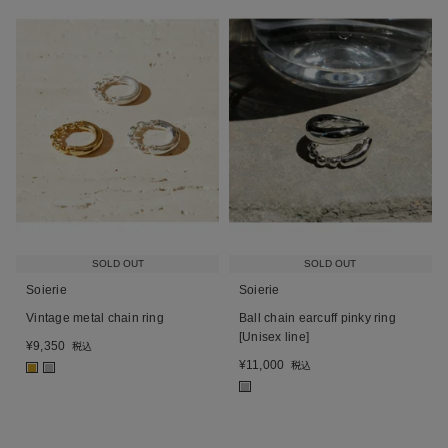
SOLD OUT
SOLD OUT
Soierie
Soierie
Vintage metal chain ring
Ball chain earcuff pinky ring
[Unisex line]
¥
9,350
税込
¥
11,000
税込
■
■
■