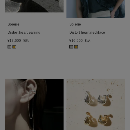
Soierie
Soierie
Distort heart earring
Distort heart necklace
¥
17,600
¥
16,500
税込
税込
■
■
■
■