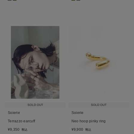
SOLD OUT
SOLD OUT
Soierie
Soierie
Terrazzo earcuff
Neo hoop pinky ring
¥
9,350
¥
9,900
税込
税込