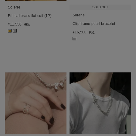
Soierie
SOLD OUT
Soierie
Ethical brass flat cuff (1P)
Clip frame pearl bracelet
¥
11,550
税込
■
■
¥
16,500
税込
■