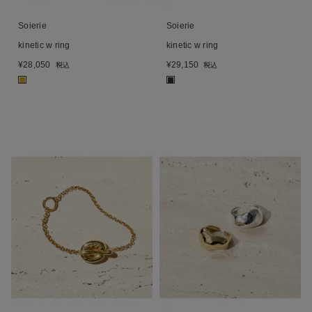
Soierie
Soierie
kinetic w ring
kinetic w ring
¥
28,050
¥
29,150
税込
税込
■
■