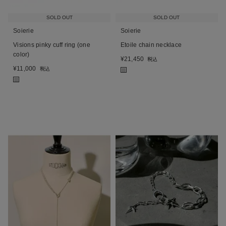
SOLD OUT
SOLD OUT
Soierie
Soierie
Visions pinky cuff ring (one
Etoile chain necklace
color)
¥
21,450
税込
¥
11,000
税込
■
■