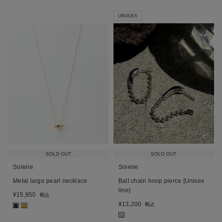
UNISEX
SOLD OUT
SOLD OUT
Soierie
Soierie
Metal large pearl necklace
Ball chain hoop pierce [Unisex
line]
¥
15,950
税込
¥
13,200
税込
■
■
■