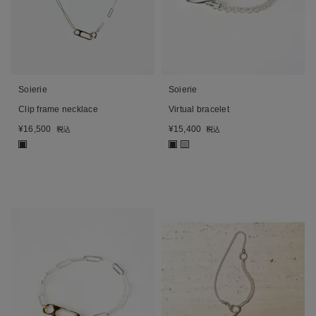
Soierie
Soierie
Clip frame necklace
Virtual bracelet
¥
16,500
¥
15,400
税込
税込
■
■
■