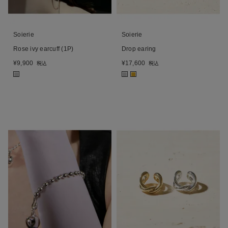
Soierie
Soierie
Rose ivy earcuff (1P)
Drop earing
¥
9,900
¥
17,600
税込
税込
■
■
■