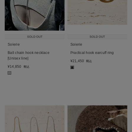
SOLD OUT
SOLD OUT
Soierie
Soierie
Ball chain hook necklace
Practical hook earcuff ring
[Unisex line]
¥
21,450
税込
¥
14,850
税込
■
■