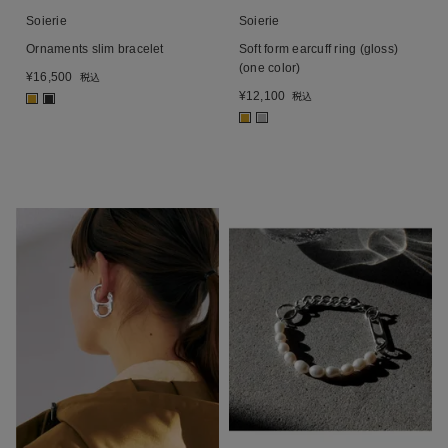
Soierie
Soierie
Ornaments slim bracelet
Soft form earcuff ring (gloss)
(one color)
¥
16,500
税込
¥
12,100
税込
■
■
■
■