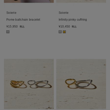
Soierie
Soierie
Pome ballchain bracelet
Infinity pinky cuffring
¥
15,950
¥
10,450
税込
税込
■
■
■