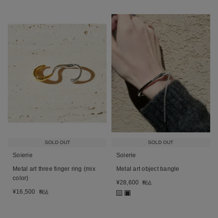
SOLD OUT
SOLD OUT
Soierie
Soierie
Metal art three finger ring (mix
Metal art object bangle
color)
¥
28,600
税込
¥
16,500
税込
■
■