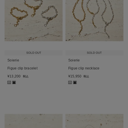
SOLD OUT
SOLD OUT
Soierie
Soierie
Figue clip bracelet
Figue clip necklace
¥
13,200
¥
15,950
税込
税込
■
■
■
■