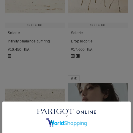
SOLD OUT
SOLD OUT
Soierie
Soierie
Infinity phalange cuff ring
Drop loop tie
¥
10,450
¥
17,600
税込
税込
■
■
■
別注