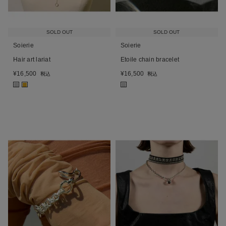
SOLD OUT
SOLD OUT
Soierie
Soierie
Hair art lariat
Etoile chain bracelet
¥
16,500
¥
16,500
税込
税込
■
■
■