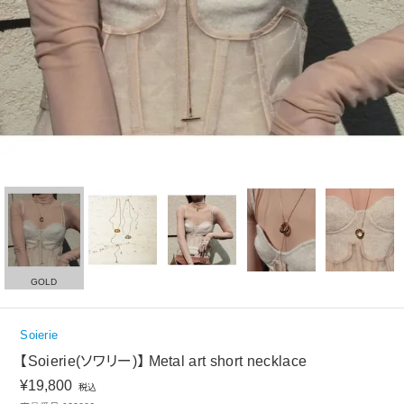
GOLD
Soierie
【Soierie(ソワリー)】 Metal art short necklace
¥
19,800
税込