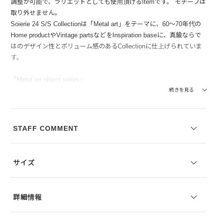
調整が可能で、ラリエットとしても使用頂けるItemです。 モチーフは
取り外せません。
Soierie 24 S/S Collectionは「Metal art」をテーマに、60～70年代の
Home productやVintage partsなどをInspiration baseに、真鍮ならで
はのデザイン性とボリューム感のあるCollectionに仕上げられていま
す。
「Metal art object series」
Henning Koppel(ヘニング・コッペル)がデザインした流線型のHome
続きを見る
productや、60～70年代に輩出された流線型ArtにInspirationを受け、
ProductしたSeries。 529-021「Metal art stand ring」は、60年代のキ
ャンドルスタンドをデザインベースとして作成。 思ってもみない場
STAFF COMMENT
所からMetal motifが飛び出すデザインへProductされています。
【付属】Soierie(ソワリー)専用のBOXが付属しています。
サイズ
※コーディネートアイテムは別売りとなります。
※写真は実際のカラーと若干相違する場合がございます。あらかじめ
詳細情報
ご了承ください。
※サイズ表記は弊社規定によるものを表示しております。