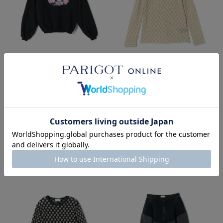
SOLD OUT
SOLD OUT
TANAKA
TANAKA
THE SWEAT SHIRT
LONG SLEEVE TEE
¥
30,800
¥
20,900
税込
税込
■
■