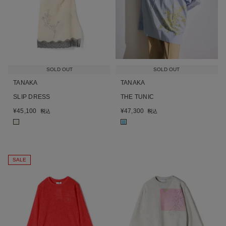
SOLD OUT
SOLD OUT
TANAKA
TANAKA
SLIP DRESS
THE TUNIC
¥
45,100
¥
47,300
税込
税込
■
■
SALE