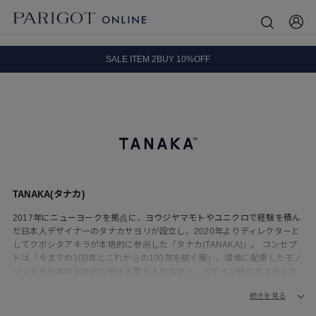
8.5 wedに会員プログラムが生まれ変わります！
SALE ITEM 2BUY 10%OFF
全国送料無料｜全品正規取扱
8.5 wedに会員プログラムが生まれ変わります！
TANAKA(タナカ)
2017年にニューヨークを拠点に、ヨウジヤマモトやユニクロで経験を積ん
だ日本人デザイナーのタナカサヨリが設立し、2020年よりディレクターと
してクボシタアキラが本格的に参画した「タナカ(TANAKA)」。 コンセプ
トは「今までの100年とこれからの100年を紡ぐ服」。環境に配慮したモノ
づくりや日本の伝統的な技術を取り入れながら、デザイン性とサスティナ
ビリティの両立を目指しています。 「TOKYO FASHION AWARD 2023」
続きを見る
受賞。 ニューヨークの「バーグドルフ・グッドマン(Bergdorf
Goodman)」によるFW2022 Radar Designerに抜擢されています。