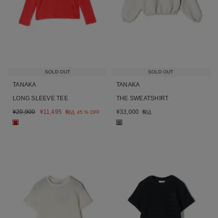
SOLD OUT
SOLD OUT
TANAKA
TANAKA
LONG SLEEVE TEE
THE SWEATSHIRT
¥
20,900
¥
11,495
¥
33,000
税込
45 % OFF
税込
■
■