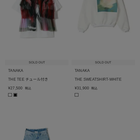
SOLD OUT
SOLD OUT
TANAKA
TANAKA
THE TEE チュール付き
THE SWEATSHIRT-WHITE
¥
27,500
¥
31,900
税込
税込
■