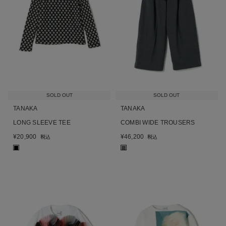
SOLD OUT
SOLD OUT
TANAKA
TANAKA
LONG SLEEVE TEE
COMBI WIDE TROUSERS
¥
20,900
¥
46,200
税込
税込
■
■