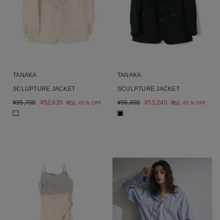
TANAKA
TANAKA
SCLUPTURE JACKET
SCULPTURE JACKET
¥
95,700
¥
52,635
¥
96,800
¥
53,240
税込
45 % OFF
税込
45 % OFF
■
■