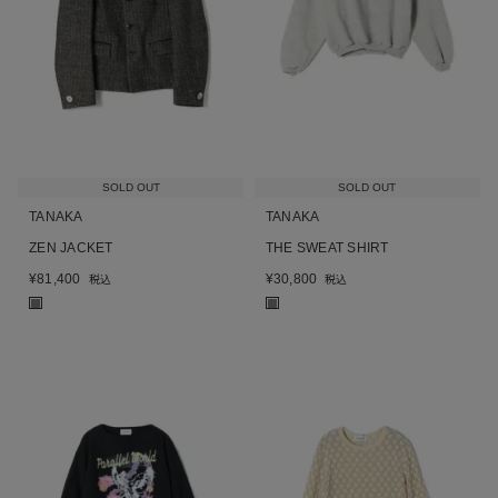
SOLD OUT
SOLD OUT
TANAKA
TANAKA
ZEN JACKET
THE SWEAT SHIRT
¥
81,400
¥
30,800
税込
税込
■
■