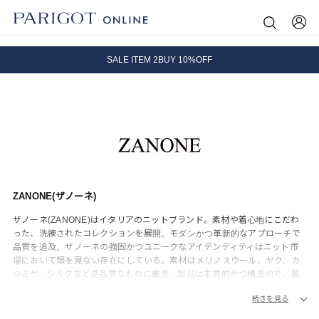
8.5 wedに会員プログラムが生まれ変わります！
SALE ITEM 2BUY 10%OFF
全国送料無料｜全品正規取扱
8.5 wedに会員プログラムが生まれ変わります！
ZANONE(ザノーネ)
ザノーネ(ZANONE)はイタリアのニットブランド。素材や着心地にこだわ
った、洗練されたコレクションを展開。モダンかつ革新的なアプローチで
品質を追及。ザノーネの強固かつユニークなアイデンティティはニット市
場において類を見ない存在にしている。素材はメリノスウール、ヤク、カ
シミヤ、シルクなど高品質なものに厳選。製品は本質的かつ構造的で、着
心地とスタイルの研究が見事に結びついている。ザノーネのニットウェア
続きを見る
は、一見シンプルだが、実際は極めて手が込んだものであり、作り手の審
美眼、その製品にこめた思いを伝えている。