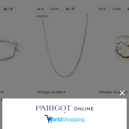
再入荷
NEW
26AW
再入荷
NEW
26AW
UNISEX
ert
Philippe Audibert
Philippe Audibert
(Women's size)
Enara ネックレス
Doil リング
¥
19,800
¥
17,600
税込
税込
■
■