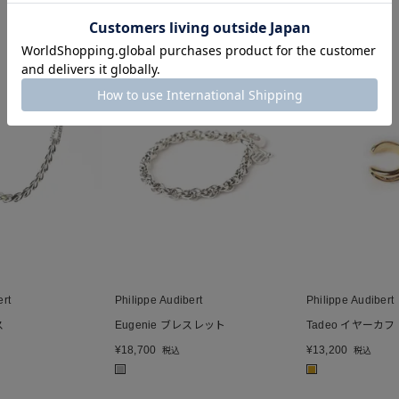
ert
Philippe Audibert
Philippe Audibert
ス
Eugenie ブレスレット
Tadeo イヤーカフ
¥
18,700
¥
13,200
税込
税込
■
■