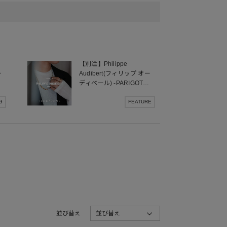
【別注】Philippe
ー
Audibert(フィリップ オー
が
ディベール) -PARIGOT
EXCLUSIVE 2024AW-
G
FEATURE
並び替え
並び替え