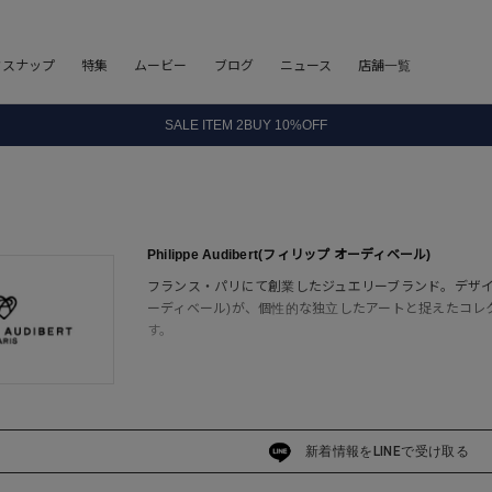
8.5 wedに会員プログラムが生まれ変わります！
フスナップ
特集
ムービー
ブログ
ニュース
店舗一覧
SALE ITEM 2BUY 10%OFF
全国送料無料｜全品正規取扱
8.5 wedに会員プログラムが生まれ変わります！
Philippe Audibert(フィリップ オーディベール)
フランス・パリにて創業したジュエリーブランド。デザイナーで彫
ーディベール)が、個性的な独立したアートと捉えたコレ
す。
新着情報をLINEで受け取る