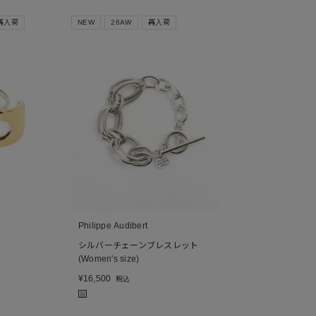
再入荷
NEW
26AW
再入荷
Philippe Audibert
シルバーチェーンブレスレット
(Women's size)
¥
16,500
税込
■