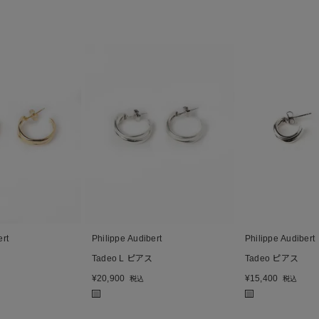
ert
Philippe Audibert
Philippe Audibert
Tadeo L ピアス
Tadeo ピアス
¥
20,900
¥
15,400
税込
税込
■
■