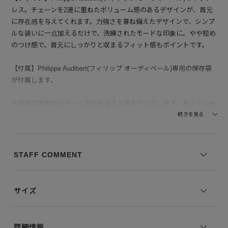
レス。チェーンを2連に重ねたボリューム感のあるデザインが、首元
に存在感を与えてくれます。力強さを兼ね備えたデザインで、シンプ
ルな装いに一点加えるだけで、洗練されたモードな印象に。やや短め
のつけ感で、首元にしっかりと収まるフィット感もポイントです。
【付属】Philippe Audibert(フィリップ オーディベール)専用の保存袋
が付属します。
※写真は実際のカラーと若干相違する場合がございます。あらかじめ
ご了承ください。
続きを見る
※サイズ表記は弊社規定によるものを表示しております。
STAFF COMMENT
サイズ
詳細情報