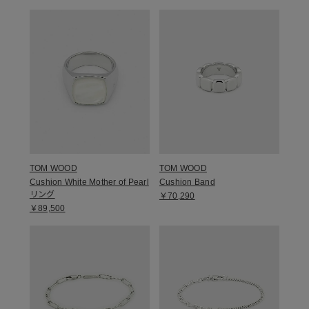
TOM WOOD
TOM WOOD
Cushion White Mother of Pearl
Cushion Band
リング
￥70,290
￥89,500