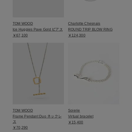
TOM WOOD
Charlotte Chesnais
Ice Huggies Pave Gold ピアス
ROUND TRIP BLOW RING
￥67,100
￥124,300
TOM WOOD
Soierie
Frame Pendant Duo ネックレ
Virtual bracelet
ス
￥15,400
￥70,290