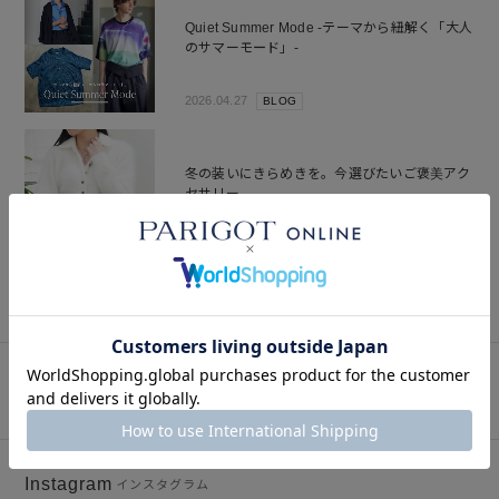
Quiet Summer Mode -テーマから紐解く「大人
のサマーモード」-
2026.04.27
BLOG
冬の装いにきらめきを。今選びたいご褒美アク
セサリー
2025.12.21
BLOG
SNAP
関連スナップ
Instagram
インスタグラム