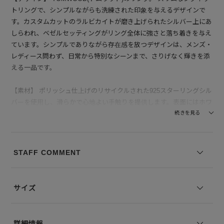
トリングで、シンプルながらも洗練された印象を与えるデザインで
す。カスタムカットのラルビカイトが磨き上げられたシルバー上にあ
しらわれ、ベゼルセッティングがリング全体に強さと落ち着きを与え
ています。シンプルでありながら存在感を放つデザインは、メンズ・
レディース問わず、日常から特別なシーンまで、さりげなく輝きを添
える一品です。
【素材】 ポリッシュ仕上げのリサイクルされた925スターリングシル
バーを使用し、滑らかで心地よい手触りを提供します。表面にはホワ
イトロジウムプレーティングを施すことで、強化されて変色を防ぎ、
続きを見る
美しい輝きを長く保ちます。見る角度によって異なる光沢を楽しめ、
どんなスタイルにも調和するのが特徴です。
青、緑、グレーの色合いが変化する天然の宝石｢ラルビカイト｣を使
STAFF COMMENT
用。
すべての天然宝石は、色、明るさ、模様が異なる場合があります。使
用されている写真は、宝石の外観の一例です。
サイズ
【付属】TOMWOOD(トムウッド)専用の保存BOXが付属します。
※仕様変更の移行期間中のため、新旧いずれかの保存BOXでのお届
詳細情報