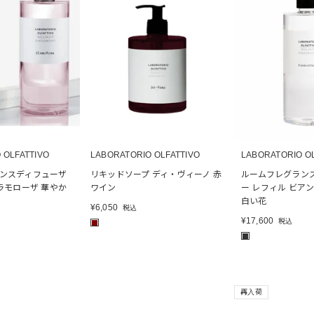
 OLFATTIVO
LABORATORIO OLFATTIVO
LABORATORIO O
ンスディフューザ
リキッドソープ ディ・ヴィーノ 赤
ルームフレグラン
ラモローザ 華やか
ワイン
ー レフィル ビア
白い花
¥
6,050
税込
¥
17,600
税込
■
■
再入荷