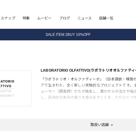
フスナップ
特集
ムービー
ブログ
ニュース
店舗一覧
8.5 wedに会員プログラムが生まれ変わります！
SALE ITEM 2BUY 10%OFF
全国送料無料｜全品正規取扱
8.5 wedに会員プログラムが生まれ変わります！
LABORATORIO OLFATTIVO(ラボラトリオオルファティ
「ラボラトリオ・オルファティーボ」（日本語訳：嗅覚
アで生まれた、全く新しい実験的なプロジェクトです。 
ューマー（調香師）たちが結集し、誰かからの注文や指
し、芸術的な至高の香りを産み出すことを、ただひとつ
取扱い店舗