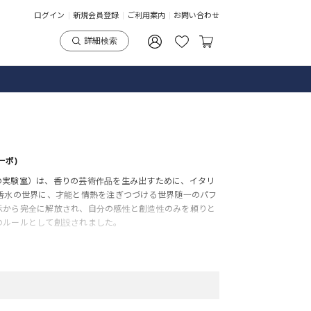
ログイン
新規会員登録
ご利用案内
お問い合わせ
詳細検索
ーボ)
の実験室）は、香りの芸術作品を生み出すために、イタリ
香水の世界に、才能と情熱を注ぎつづける世界随一のパフ
示から完全に解放され、自分の感性と創造性のみを頼りと
のルールとして創設されました。