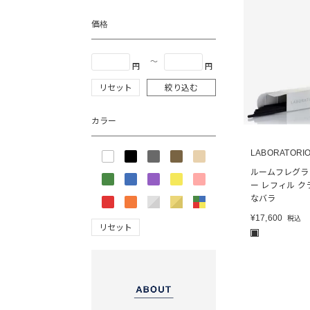
価格
〜
円
円
リセット
絞り込む
カラー
LABORATORIO
ルームフレグラ
ー レフィル ク
なバラ
¥
17,600
税込
リセット
■