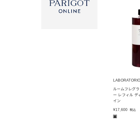
LABORATORIO
ルームフレグラ
ー レフィル デ
イン
¥
17,600
税込
■