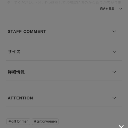
浸してください。少しずつ蒸発してお部屋にほのかな香りが広がりま
す。芳香の強弱はスティックの本数によってご調整ください。お好み
続きを見る
でスティックの上下を入れ替えると、香りの広がりをよりお楽しみい
ただけます。
STAFF COMMENT
「ラボラトリオ・オルファティーボ」（日本語訳：嗅覚の実験室）
は、香りの芸術作品を生み出すために、イタリアで生まれた、全く新
しい実験的なプロジェクトです。 香水の世界に、才能と情熱を注ぎ
サイズ
つづける世界随一のパフューマー（調香師）たちが結集し、誰かから
の注文や指示から完全に解放され、自分の感性と創造性のみを頼りと
し、芸術的な至高の香りを産み出すことを、ただひとつのルールとし
詳細情報
て創設されました。
ATTENTION
＃gift for men
＃giftforwomen