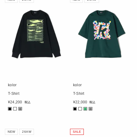
kolor
kolor
T-Shirt
T-Shirt
¥
24,200
¥
22,000
税込
税込
■
■
■
■
■
NEW
26AW
SALE