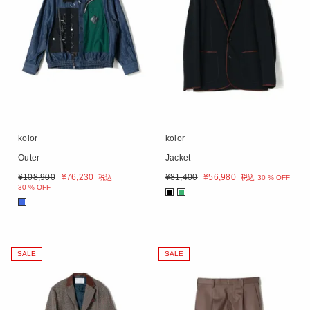
kolor
kolor
Outer
Jacket
¥
108,900
¥
76,230
¥
81,400
¥
56,980
税込
税込
30 % OFF
30 % OFF
■
■
■
SALE
SALE