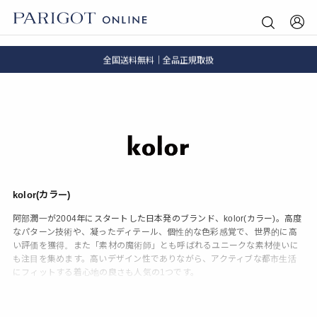
8.5 wedに会員プログラムが生まれ変わります！
SALE ITEM 2BUY 10%OFF
全国送料無料｜全品正規取扱
8.5 wedに会員プログラムが生まれ変わります！
kolor(カラー)
阿部潤一が2004年にスタートした日本発のブランド、kolor(カラー)。高度
なパターン技術や、凝ったディテール、個性的な色彩感覚で、世界的に高
い評価を獲得。また「素材の魔術師」とも呼ばれるユニークな素材使いに
も注目を集めます。高いデザイン性でありながら、アクティブな都市生活
にフィットする着心地の良さも人気の1つです。