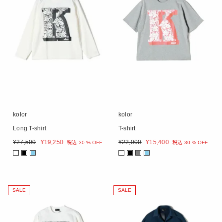
kolor
kolor
Long T-shirt
T-shirt
¥
27,500
¥
19,250
¥
22,000
¥
15,400
税込
30 % OFF
税込
30 % OFF
■
■
■
■
■
SALE
SALE