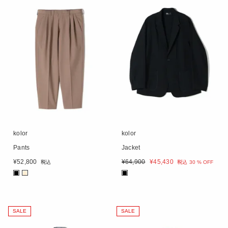
kolor
kolor
Pants
Jacket
¥
52,800
¥
64,900
¥
45,430
税込
税込
30 % OFF
■
■
■
SALE
SALE