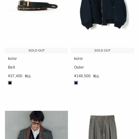
SOLD OUT
SOLD OUT
kolor
kolor
Belt
Outer
¥
37,400
¥
148,500
税込
税込
■
■