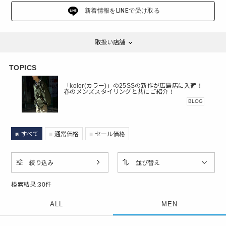
新着情報をLINEで受け取る
取扱い店舗
TOPICS
「kolor(カラー)」の25SSの新作が広島店に入荷！
春のメンズスタイリングと共にご紹介！
BLOG
すべて
通常価格
セール価格
絞り込み
並び替え
検索結果:
30
件
ALL
MEN