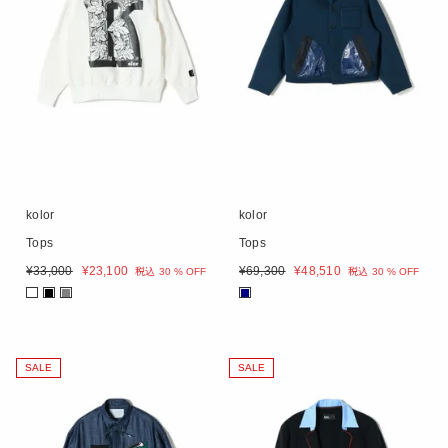
kolor
kolor
Tops
Tops
¥
33,000
¥
23,100
¥
69,300
¥
48,510
税込
30 % OFF
税込
30 % OFF
■
■
■
SALE
SALE