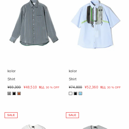
kolor
kolor
Shirt
Shirt
¥
69,300
¥
48,510
¥
74,800
¥
52,360
税込
30 % OFF
税込
30 % OFF
■
■
■
■
■
SALE
SALE