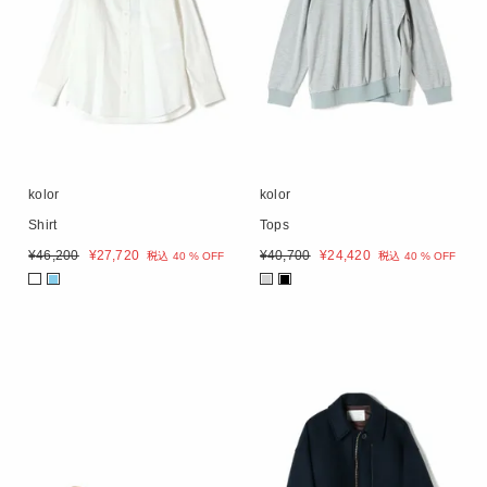
kolor
kolor
Shirt
Tops
¥
46,200
¥
27,720
¥
40,700
¥
24,420
税込
40 % OFF
税込
40 % OFF
■
■
■