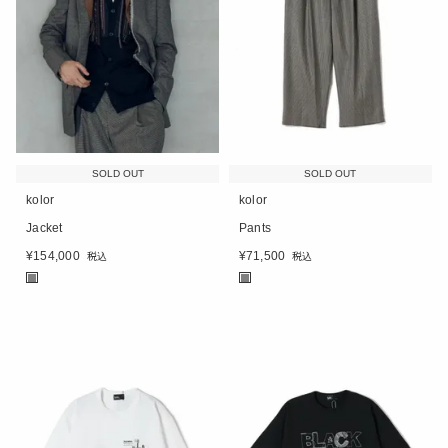
SOLD OUT
SOLD OUT
kolor
kolor
Jacket
Pants
¥
154,000
¥
71,500
税込
税込
■
■