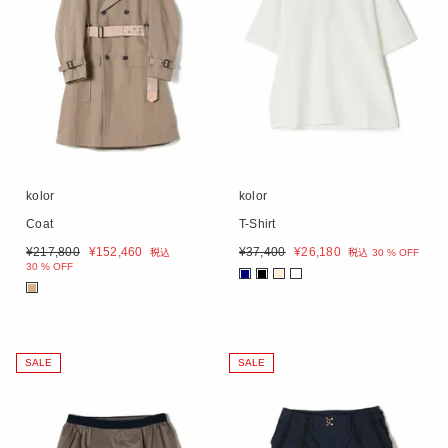
kolor
kolor
Coat
T-Shirt
¥
217,800
¥
152,460
¥
37,400
¥
26,180
税込
税込
30 % OFF
30 % OFF
■
■
■
■
SALE
SALE