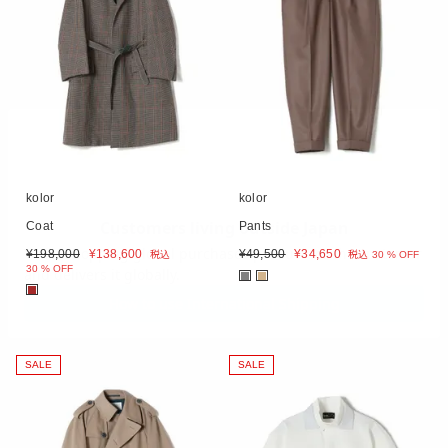
kolor
kolor
Coat
Pants
¥
198,000
¥
138,600
¥
49,500
¥
34,650
税込
税込
30 % OFF
30 % OFF
■
■
■
SALE
SALE