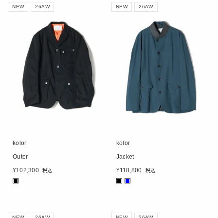
NEW
26AW
NEW
26AW
kolor
kolor
Outer
Jacket
¥
102,300
¥
118,800
税込
税込
■
■
■
NEW
26AW
NEW
26AW