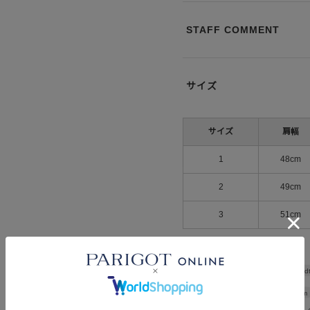
STAFF COMMENT
サイズ
サイズ
肩幅
1
48cm
2
49cm
3
51cm
Shoulder wid
Width
63cm