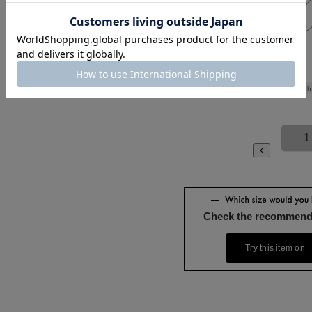
Length
1
Check the recommend
Try this item on