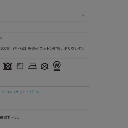
09
ン100％ (衿･袖口･裾部分)コットン97％、ポリウレタン
トソー
/
スウェット・パーカー
確認下さい。