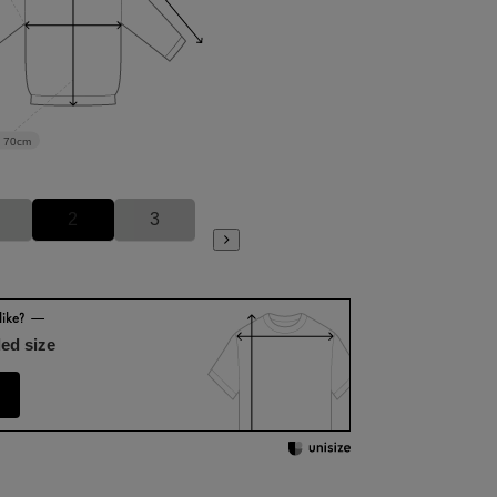
70cm
2
3
ed size