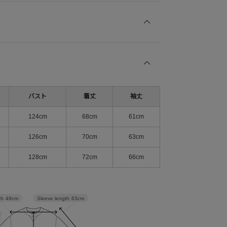
バスト
着丈
袖丈
124cm
68cm
61cm
126cm
70cm
63cm
128cm
72cm
66cm
Sleeve length
63cm
th
49cm