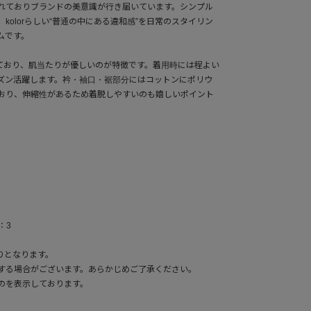
れておりブランドの美意識が行き届いています。シンプル
kolorらしい“普通の中にある違和感”を日常のスタイリン
ムです。
しており、肌当たりが優しいのが特徴です。着用時には程よい
ズン活躍します。衿・袖口・裾部分にはコットンにポリウ
おり、伸縮性があるため着脱しやすいのも嬉しいポイント
：3
りとなります。
する場合がございます。あらかじめご了承ください。
のを表示しております。