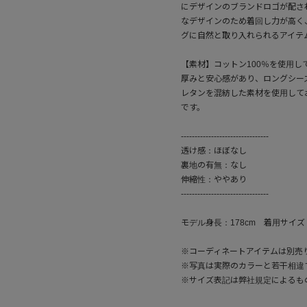
にデザインのブランドロゴが配さ
なデザインのため着回し力が高く、
グに自然と取り入れられるアイテ
【素材】コットン100％を使用
厚みと安心感があり、ロングシー
レタンを混紡した素材を使用して
です。
--------------------------------
透け感：ほぼなし
裏地の有無：なし
伸縮性：ややあり
--------------------------------
モデル身長：178cm 着用サイズ
※コーディネートアイテムは別売
※写真は実際のカラーと若干相違
※サイズ表記は弊社規定によるも