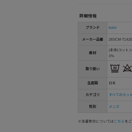
詳細情報
ブランド
kolor
メーカー品番
26SCM-T142
(本体)コット
素材
3％
取り扱い
生産国
日本
カテゴリ
すべてのカッ
性別
メンズ
※洗濯表示については
こちら
をご