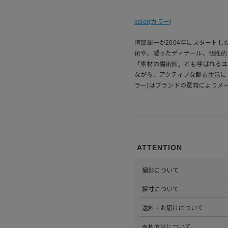
kolor(カラー)
阿部潤一が2004年にスタートし
術や、凝ったディテール、個性的
「素材の魔術師」とも呼ばれるユ
ながら、アクティブな都市生活にフ
ラー)はブランドの意向によりメ
ATTENTION
撮影について
>当店では自社のスタジオにて
採寸について
心がけています。詳しくは
こち
>全ての商品をひとつひとつ手
送料・お届けについて
部サイズタブか、または
こちら
>全国送料無料でお届けいたし
支払方法について