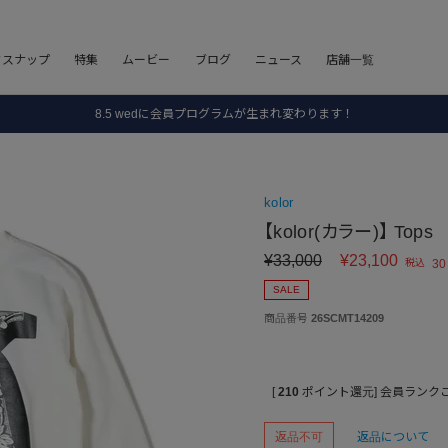
フスナップ
特集
ムービー
ブログ
ニュース
店舗一覧
8.5 wedに会員プログラムが生まれ変わります！
SALE ITEM 2BUY 10%OFF
全国送料無料｜全品正規取扱
kolor
8.5 wedに会員プログラムが生まれ変わります！
【kolor(カラー)】 Tops
¥
33,000
¥
23,100
税込
30
SALE
商品番号
26SCMT14209
[
210
ポイント還元]
会員ランク
返品不可
返品について