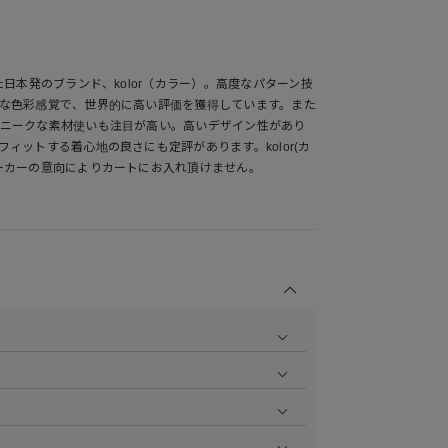
た日本発のブランド、kolor（カラー）。高度なパターン技
な色彩感覚で、世界的に高い評価を獲得しています。また
ニークな素材使いも注目が高い。高いデザイン性があり
ィットする着心地の良さにも定評があります。kolor(カ
ーカーの意向によりカートにお入れ頂けません。
商品の撮影を行い、より商品の魅力をお届けできるよう
ら
をご覧ください。
作業で採寸しております。採寸情報について詳しくは上
をご覧ください。
ます。お届け指定日時について詳しくは
こちら
をご覧く