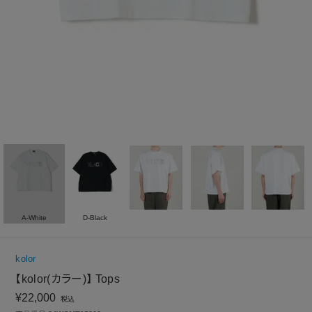
A-White
D-Black
kolor
【kolor(カラー)】 Tops
¥
22,000
税込