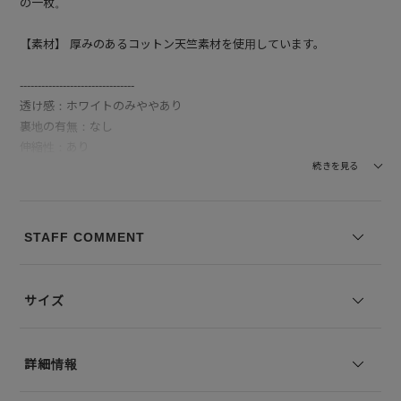
の一枚。
【素材】 厚みのあるコットン天竺素材を使用しています。
--------------------------------
透け感：ホワイトのみややあり
裏地の有無：なし
伸縮性：あり
--------------------------------
続きを見る
モデル身長：178cm 着用サイズ：1
STAFF COMMENT
※コーディネートアイテムは別売りとなります。
※写真は実際のカラーと若干相違する場合がございます。あらかじめ
ご了承ください。
サイズ
※サイズ表記は弊社規定によるものを表示しております。
詳細情報