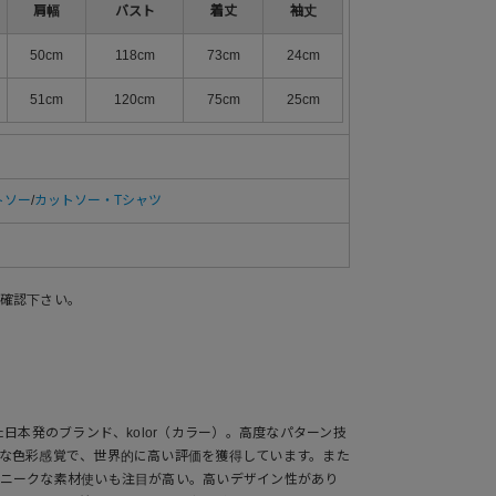
肩幅
バスト
着丈
袖丈
50cm
118cm
73cm
24cm
51cm
120cm
75cm
25cm
トソー
/
カットソー・Tシャツ
確認下さい。
た日本発のブランド、kolor（カラー）。高度なパターン技
な色彩感覚で、世界的に高い評価を獲得しています。また
ニークな素材使いも注目が高い。高いデザイン性があり