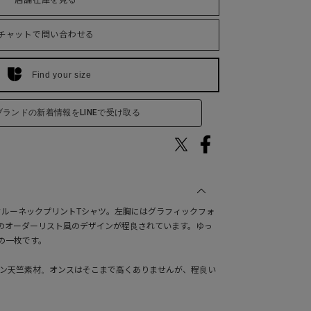
店舗在庫を見る
チャットで問い合わせる
Find your size
ブランドの新着情報をLINEで受け取る
）のクルーネックプリントTシャツ。左胸にはグラフィックフォ
のオーダーリスト風のデザインが程良されています。ゆっ
の一枚です。
トン天竺素材。オンスはそこまで高くありませんが、程良い