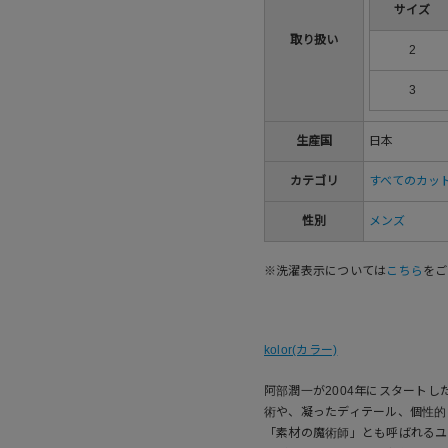
サイズ
取り扱い
2
3
生産国
日本
カテゴリ
すべてのカッ
性別
メンズ
※洗濯表示については
こちら
をご
kolor(カラー)
阿部潤一が2004年にスタートし
術や、凝ったディテール、個性的
「素材の魔術師」とも呼ばれるユ