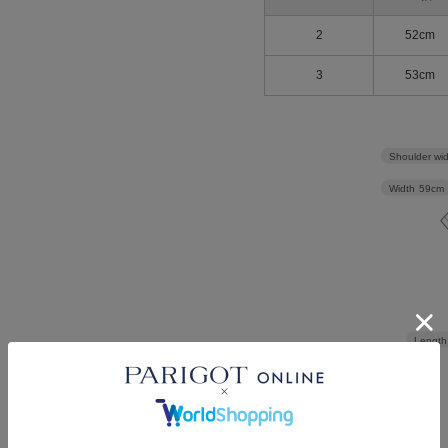
2
52cm
3
53cm
Shoulder wi
Width
59cm
Length