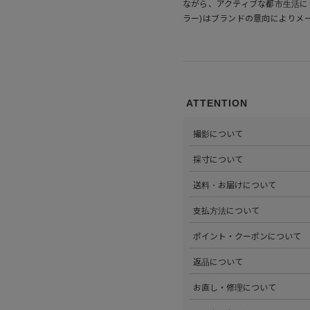
ながら、アクティブな都市生活にフ
ラー)はブランドの意向によりメ
ATTENTION
撮影について
>当店では自社のスタジオにて
採寸について
心がけています。詳しくは
こち
>全ての商品をひとつひとつ手
送料・お届けについて
部サイズタブか、または
こちら
>全国送料無料でお届けいたし
支払方法について
ださい。
>以下のお支払方法からお選び
ポイント・クーポンについて
・クレジットカード払い（VISA、M
・Amazon Pay
>商品を購入するたびに100
返品について
・PayPay
す。
・代金引換(現金のみ)
>ステータスごとに加算される
>返品可能条件を満たした商品
お直し・修理について
分割払いやご利用可能なクレジ
発行中のクーポンはマイページ
確認ください。
詳しくは
こちら
をご覧ください
>パリゴオンラインでは商品の