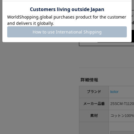
Check the recommend
Try this item on
詳細情報
ブランド
kolor
メーカー品番
25SCM-T1120
素材
コットン100