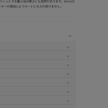
ィットする着心地の良さにも定評があります。kolor(カ
ーカーの意向によりカートにお入れ頂けません。
商品の撮影を行い、より商品の魅力をお届けできるよう
ら
をご覧ください。
作業で採寸しております。採寸情報について詳しくは上
をご覧ください。
ます。お届け指定日時について詳しくは
こちら
をご覧く
いただけます。
aster、JCB、AMEX、Diners）
円で1ポイント加算される会員限定のポイントシステムで
ポイント付与率が異なります。
については返品を承っております。詳しくは
こちら
をご
ットカードなど詳しくは
こちら
をご覧ください。
よりご確認いただけます。
。
お直しは承っておりません。