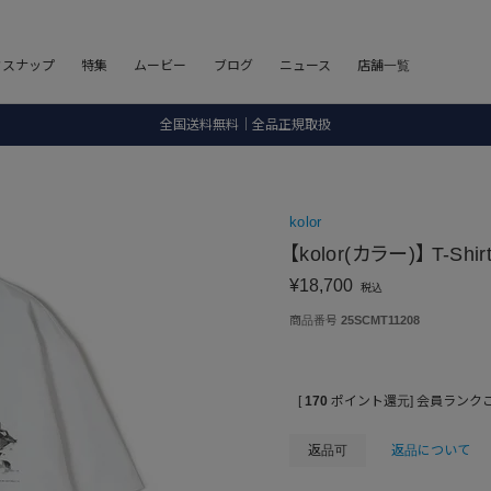
8.5 wedに会員プログラムが生まれ変わります！
フスナップ
特集
ムービー
ブログ
ニュース
店舗一覧
SALE ITEM 2BUY 10%OFF
全国送料無料｜全品正規取扱
8.5 wedに会員プログラムが生まれ変わります！
kolor
【kolor(カラー)】 T-Shir
¥
18,700
税込
商品番号
25SCMT11208
[
170
ポイント還元]
会員ランク
返品可
返品について