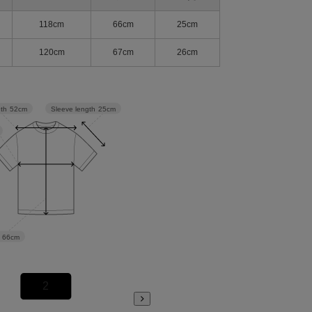
118cm
66cm
25cm
120cm
67cm
26cm
Sleeve length
25cm
dth
52cm
66cm
2
3