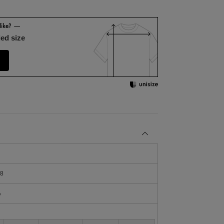
ed size
8
％