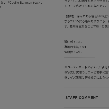
ランドらしい個性を感じさせます
ecilie Bahnsen (セシリ
トリーを広げてくれる存在です。
介
【素材】 深みのある色合いが魅
ならではの安心感がありながら、
す。着用を重ねることで徐々に表
--------------------------------
透け感：なし
裏地の有無：なし
伸縮性：なし
--------------------------------
※コーディネートアイテムは別売
※写真は実際のカラーと若干相違
※サイズ表記は弊社規定によるも
STAFF COMMENT