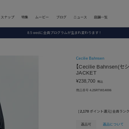
フスナップ
特集
ムービー
ブログ
ニュース
店舗一覧
8.5 wedに会員プログラムが生まれ変わります！
SALE ITEM 2BUY 10%OFF
全国送料無料｜全品正規取扱
Cecilie Bahnsen
8.5 wedに会員プログラムが生まれ変わります！
【Cecilie Bahnsen
JACKET
¥
238,700
税込
商品番号
4.25RTW14006
[
2,170
ポイント還元]
会員ラン
返品可
返品について