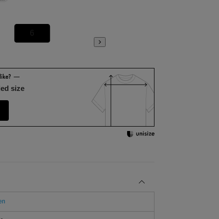
6
8
ed size
en