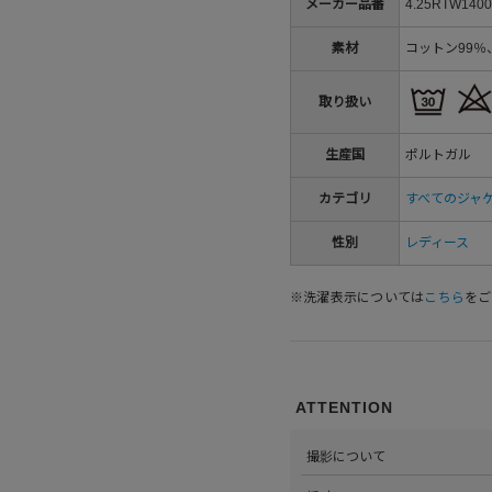
メーカー品番
4.25RTW1400
素材
コットン99％
取り扱い
生産国
ポルトガル
カテゴリ
すべてのジャ
性別
レディース
※洗濯表示については
こちら
をご
ATTENTION
撮影について
>当店では自社のスタジオにて