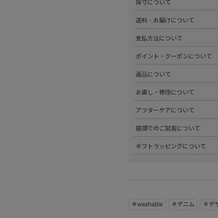
採寸について
心がけています。詳しくは
こち
>全ての商品をひとつひとつ手
送料・お届けについて
部サイズタブか、または
こちら
>全国送料無料でお届けいたし
支払方法について
ださい。
>以下のお支払方法からお選び
ポイント・クーポンについて
・クレジットカード払い（VISA、M
・Amazon Pay
>商品を購入するたびに100
返品について
・PayPay
す。
・代金引換(現金のみ)
>ステータスごとに加算される
>返品可能条件を満たした商品
お直し・修理について
分割払いやご利用可能なクレジ
発行中のクーポンはマイページ
確認ください。
詳しくは
こちら
をご覧ください
>パリゴオンラインでは商品の
アフターケアについて
>修理については内容を確認さ
お問い合わせくださいませ。
>商品のアフターケアについて
店頭でのご試着について
詳しくは
こちら
をご覧ください
>会員様限定サービスとして、
ギフトラッピングについて
くは
こちら
をご覧ください。
>当店ではご希望の方にギフト
にギフトラッピング希望を選択
こちら
をご覧ください。
＃washable
＃デニム
＃デ