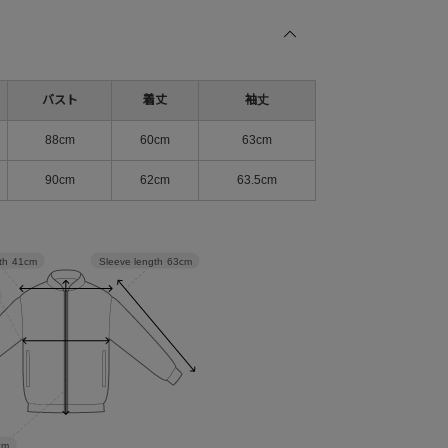
バスト
着丈
袖丈
88cm
60cm
63cm
90cm
62cm
63.5cm
Sleeve length
63cm
th
41cm
cm