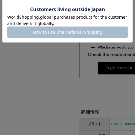
Check the recommend
Try this item on
詳細情報
ブランド
Cecilie Bahns