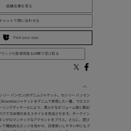
店舗在庫を見る
チャットで問い合わせる
Find your size
ブランドの新着情報をLINEで受け取る
sen(セシリー バンセン)のデニムジャケット。セシリー バンセン
Bcandidaジャケットをデニムで表現した一着。ウエスト
トリングディテールにより、柔らかなボリューム感と彫刻
だけで立体感のあるスタイルを完成させます。ダークイン
タンがロマンチックなアクセントをプラス。さらに、遊び
ンで機能的なエッジを効かせ、日常使いしやすい中にもブ