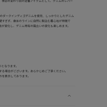
。季節の変わり目の定番アイテムとして、デニムのレパー
力のダークインディゴデニムを使用。しっかりとしたデニム
硬すぎず、身体のラインに自然に馴染む着心地が特徴で
情が変化し、デニム特有の風合いの変化も楽しめます。
りとなります。
する場合がございます。あらかじめご了承ください。
のを表示しております。