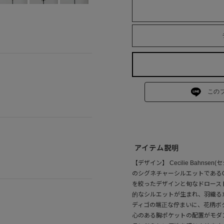
この
アイテム説明
【デザイン】 Cecilie Bahn
のシグネチャーシルエットであるC
を絞ったデザインと旬なドロース
的なシルエットが生まれ、羽織る
ディゴの端正な佇まいに、花柄ボ
心のある胸ポケットの配置がモダ