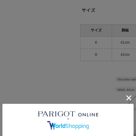
サイズ
サイズ
肩幅
6
41cm
8
42cm
Shoulder wid
Width
44cm
Length
60