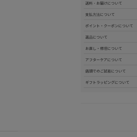
送料・お届けについて
部サイズタブか、または
こちら
>全国送料無料でお届けいたし
支払方法について
ださい。
>以下のお支払方法からお選び
ポイント・クーポンについて
・クレジットカード払い（VISA、M
・Amazon Pay
>商品を購入するたびに100
返品について
・PayPay
す。
・代金引換(現金のみ)
>ステータスごとに加算される
>返品可能条件を満たした商品
お直し・修理について
分割払いやご利用可能なクレジ
発行中のクーポンはマイページ
確認ください。
詳しくは
こちら
をご覧ください
>パリゴオンラインでは商品の
アフターケアについて
>修理については内容を確認さ
お問い合わせくださいませ。
>商品のアフターケアについて
店頭でのご試着について
詳しくは
こちら
をご覧ください
>会員様限定サービスとして、
ギフトラッピングについて
くは
こちら
をご覧ください。
>当店ではご希望の方にギフト
にギフトラッピング希望を選択
こちら
をご覧ください。