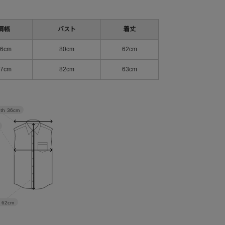
肩幅
バスト
着丈
36cm
80cm
62cm
37cm
82cm
63cm
dth
36cm
62cm