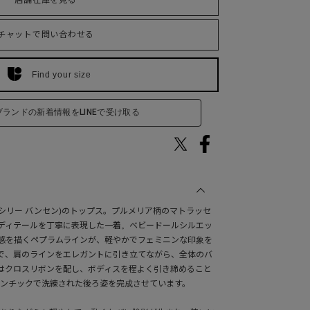
店舗在庫を見る
チャットで問い合わせる
Find your size
ブランドの新着情報をLINEで受け取る
sen(セシリー バンセン)のトップス。プルメリア柄のマトラッセ
ディテールを丁寧に表現した一着。ベビードールシルエッ
感を描くペプラムラインが、軽やかでフェミニンな印象を
で、肩のラインをエレガントに引き立てながら、全体のバ
はクロスリボンを配し、ボディスを程よく引き締めること
マンチックで洗練された後ろ姿を完成させています。