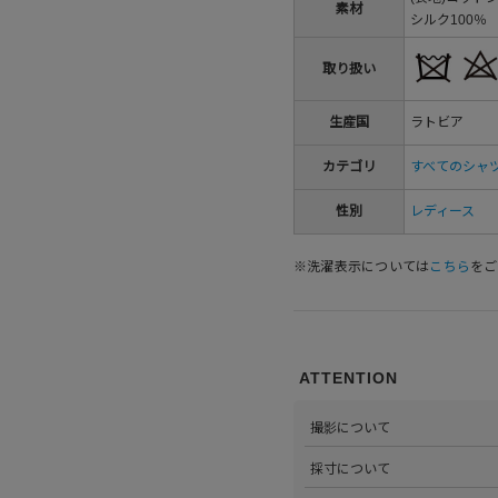
素材
シルク100％
取り扱い
生産国
ラトビア
カテゴリ
すべてのシャ
性別
レディース
※洗濯表示については
こちら
をご
ATTENTION
撮影について
>当店では自社のスタジオにて
採寸について
心がけています。詳しくは
こち
>全ての商品をひとつひとつ手