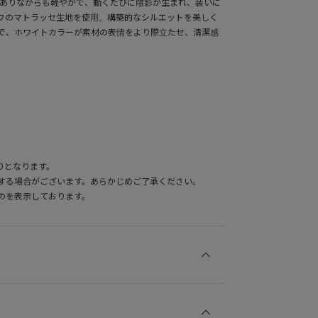
がありながらも軽やかで、動くたびに陰影が生まれ、装いに
フのマトラッセ生地を使用。構築的なシルエットを美しく
で、ホワイトカラーが素材の表情をより際立たせ、清潔感
りとなります。
する場合がございます。あらかじめご了承ください。
のを表示しております。