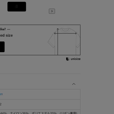
8
10
ed size
en
2
ン44％、ナイロン36％、ポリエステル20％ (リボン裏側)