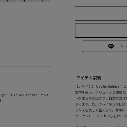
この
アイテム説明
【デザイン】 Cecilie Bahn
素材を用い、ボリュームと繊細な
ecilie Bahnsen (セシリ
トが柔らかに広がり、自然な立体
介
与えます。首元はハイネック仕様
ランスを美しく整えます。背中に
で、セシリー バンセンらしいロ