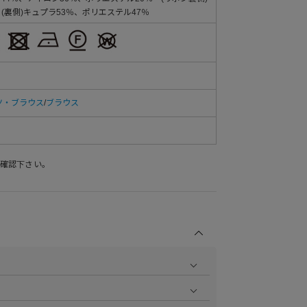
 (裏側)キュプラ53％、ポリエステル47％
ツ・ブラウス
/
ブラウス
確認下さい。
商品の撮影を行い、より商品の魅力をお届けできるよう
ら
をご覧ください。
作業で採寸しております。採寸情報について詳しくは上