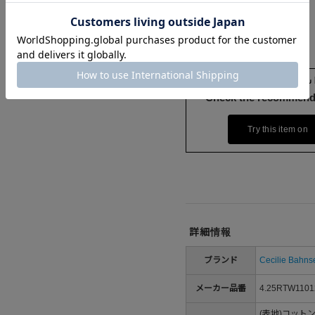
Check the recommend
Try this item on
詳細情報
ブランド
Cecilie Bahns
メーカー品番
4.25RTW1101
(表地)コット