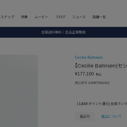
8.5 wedに会員プログラムが生まれ変わります！
フスナップ
特集
ムービー
ブログ
ニュース
店舗一覧
SALE ITEM 2BUY 10%OFF
全国送料無料｜全品正規取扱
8.5 wedに会員プログラムが生まれ変わります！
Cecilie Bahnsen
【Cecilie Bahnsen
¥
177,100
税込
商品番号
4.25RTW11012
[
1,610
ポイント還元]
会員ラン
返品可
返品について