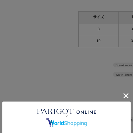
サイズ
8
10
Shoulder wi
Width
40cm
Length