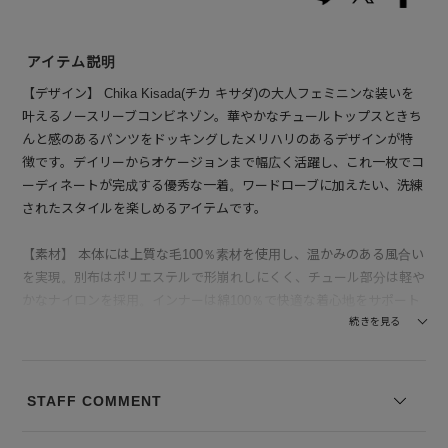
アイテム説明
【デザイン】 Chika Kisada(チカ キサダ)の大人フェミニンな装いを
叶えるノースリーブコンビネゾン。華やかなチュールトップスときち
んと感のあるパンツをドッキングしたメリハリのあるデザインが特
徴です。デイリーからオケージョンまで幅広く活躍し、これ一枚でコ
ーディネートが完成する優秀な一着。ワードローブに加えたい、洗練
されたスタイルを楽しめるアイテムです。
【素材】 本体には上質な毛100％素材を使用し、温かみのある風合い
を実現。別布はポリエステルで形崩れしにくく、チュール部分は軽や
かなナイロンを採用。インナーは綿100％で快適な着心地をサポート
します。
続きを見る
--------------------------------
透け感：一部あり
STAFF COMMENT
裏地の有無：なし
伸縮性：なし