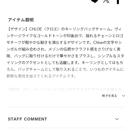
アイテム説明
【デザイン】CHLOE（クロエ）のキーリングバッグチャーム。ヴィ
ンテージライクなゴールドトーンが印象的で、揺れるチェーンとロゴ
モチーフが軽やかな動きを演出するデザインです。Chloeの文字やシ
ンボルが組み合わされ、メゾンの伝統やクラフト感をさりげなく表
現。バッグに取り付けるだけで華やかさをプラスし、シンプルなスタ
イリングのアクセントとしても活躍します。キーリングとしてはもち
ろん、バッグチャームとして取り入れることで、いつものアイテムに
新鮮な表情を加えてくれるアイテムです。
【素材】 ヴィンテージゴールド仕上げのブラスとザマックを組み合
わせており、程よい重厚感と高級感のある佇まいが特徴です。手に取
続きを見る
るとひんやりとした金属ならではの質感が感じられ、見た目にも落ち
着いた光沢が上品な印象を与えます。使い込むことでわずかな風合い
の変化を楽しめます。
STAFF COMMENT
【付属】Chloe(クロエ)専用の保存BOXが付属します。