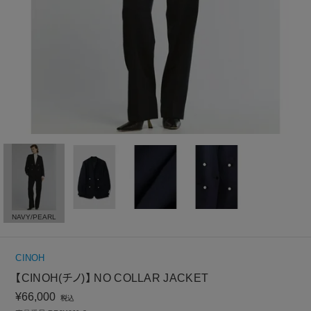
NAVY/PEARL
CINOH
【CINOH(チノ)】 NO COLLAR JACKET
¥
66,000
税込