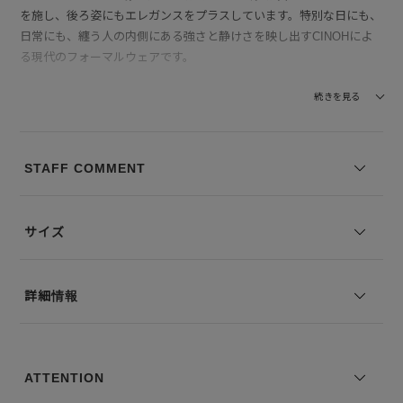
を施し、後ろ姿にもエレガンスをプラスしています。特別な日にも、
日常にも、纏う人の内側にある強さと静けさを映し出すCINOHによ
る現代のフォーマルウェアです。
【素材】 ヴィンテージギャバジンを使用し、上品な光沢感と程よい
続きを見る
落ち感を実現しています。ウール100%の梳毛2/60を使用し、シワに
なりにくいので、長時間の着用でも美しいラインをキープ。ヴィスト
加工によって、独特なハリと反発力が加わり、動きやすさと上質感を
STAFF COMMENT
両立させています。裏地にはキュプラ100%を使用し、肌触りも滑ら
かで快適な着心地です。
サイズ
--------------------------------
透け感：なし
裏地の有無：あり
詳細情報
伸縮性：なし
--------------------------------
※コーディネートアイテムは別売りとなります。
ATTENTION
※写真は実際のカラーと若干相違する場合がございます。あらかじめ