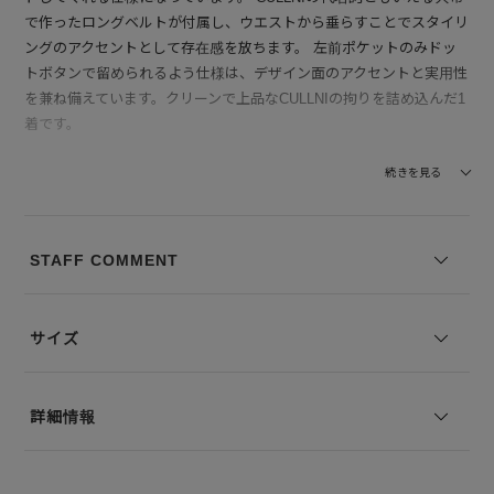
で作ったロングベルトが付属し、ウエストから垂らすことでスタイリ
ングのアクセントとして存在感を放ちます。 左前ポケットのみドッ
トボタンで留められるよう仕様は、デザイン面のアクセントと実用性
を兼ね備えています。クリーンで上品なCULLNIの拘りを詰め込んだ1
着です。
【素材】CULLNI定番のダブルクロスツイルを使用しています。適度
続きを見る
なハリ感となめらかに落ちるドレープ感が特徴です。
--------------------------------
STAFF COMMENT
透け感：なし
裏地の有無：なし
伸縮性：なし
サイズ
--------------------------------
モデル身長：178㎝ 着用サイズ：2
詳細情報
※コーディネートアイテムは別売りとなります。
※写真は実際のカラーと若干相違する場合がございます。あらかじめ