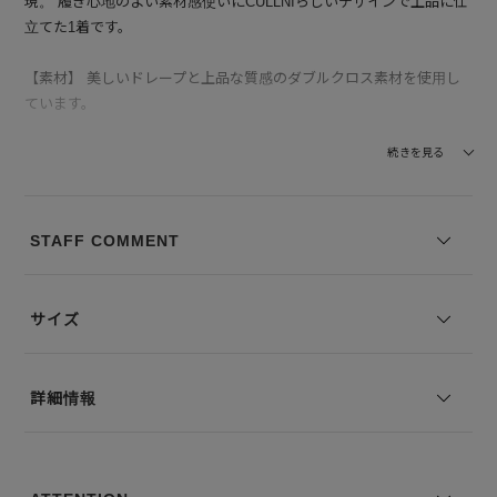
現。 履き心地のよい素材感使いにCULLNIらしいデザインで上品に仕
立てた1着です。
【素材】 美しいドレープと上品な質感のダブルクロス素材を使用し
ています。
--------------------------------
続きを見る
透け感：なし
裏地の有無：あり
伸縮性：なし
STAFF COMMENT
--------------------------------
モデル身長：175cm 着用サイズ：2
サイズ
※コーディネートアイテムは別売りとなります。
※写真は実際のカラーと若干相違する場合がございます。あらかじめ
詳細情報
ご了承ください。
※サイズ表記は弊社規定によるものを表示しております。