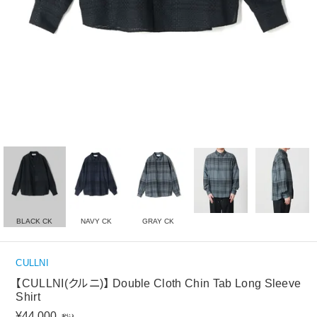
BLACK CK
NAVY CK
GRAY CK
CULLNI
【CULLNI(クルニ)】 Double Cloth Chin Tab Long Sleeve
Shirt
¥
44,000