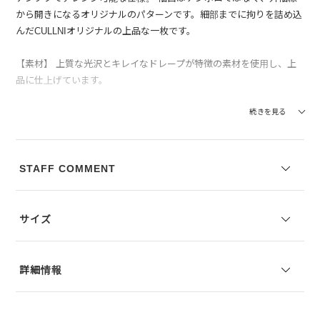
から開きになるオリジナルのパターンです。細部までに拘りを詰め込
んだCULLNIオリジナルの上品な一枚です。
【素材】 上質な光沢とキレイなドレープが特徴の素材を使用し、上
品に仕上げています。
--------------------------------
続きを見る
透け感：なし
裏地の有無：なし
伸縮性：あり
STAFF COMMENT
--------------------------------
モデル身長：178cm 着用サイズ：2
サイズ
※コーディネートアイテムは別売りとなります。
※写真は実際のカラーと若干相違する場合がございます。あらかじめ
詳細情報
ご了承ください。
※サイズ表記は弊社規定によるものを表示しております。