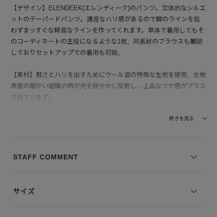
【デザイン】ELENDEEK(エレンディーク)のパンツ。立体的なシルエ
ットのテーパードパンツ。適度なハリ感があるので脚のラインを拾
わずまっすぐな綺麗なラインを作ってくれます。単体で着用してもそ
のコーディネートの主役になるような1枚。同素材のブラウスも展開
しておりセットアップでの着用も可能。
【素材】軽さとハリを出すためにウール混の特殊な生地を使用。生地
表面の細かい組織の柄が光を穏やかに反射し、上品なツヤ感がプラス
されています。
--------------------------------
続きを見る
透け感：なし
裏地の有無：あり
伸縮性：なし
STAFF COMMENT
--------------------------------
※コーディネートアイテムは別売りとなります。
サイズ
※写真は実際のカラーと若干相違する場合がございます。あらかじめ
ご了承ください。