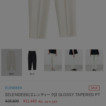
WHT
BLK
ELENDEEK
SALE
【ELENDEEK(エレンディーク)】 GLOSSY TAPERED PT
¥
28,600
¥
11,440
税込
60 % OFF