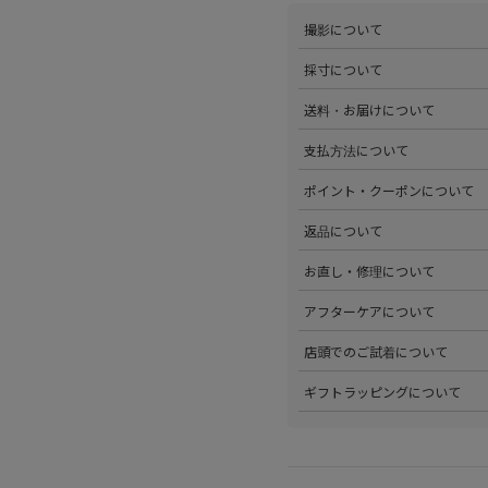
撮影について
>当店では自社のスタジオにて
採寸について
心がけています。詳しくは
こち
>全ての商品をひとつひとつ手
送料・お届けについて
部サイズタブか、または
こちら
>全国送料無料でお届けいたし
支払方法について
ださい。
>以下のお支払方法からお選び
ポイント・クーポンについて
・クレジットカード払い（VISA、M
・Amazon Pay
>商品を購入するたびに100
返品について
・PayPay
す。
・代金引換(現金のみ)
>ステータスごとに加算される
>返品可能条件を満たした商品
お直し・修理について
分割払いやご利用可能なクレジ
発行中のクーポンはマイページ
確認ください。
詳しくは
こちら
をご覧ください
>パリゴオンラインでは商品の
アフターケアについて
>修理については内容を確認さ
お問い合わせくださいませ。
>商品のアフターケアについて
店頭でのご試着について
詳しくは
こちら
をご覧ください
>会員様限定サービスとして、
ギフトラッピングについて
くは
こちら
をご覧ください。
>当店ではご希望の方にギフト
にギフトラッピング希望を選択
こちら
をご覧ください。