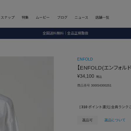
8.5 wedに会員プログラムが生まれ変わります！
フスナップ
特集
ムービー
ブログ
ニュース
店舗一覧
SALE ITEM 2BUY 10%OFF
全国送料無料｜全品正規取扱
8.5 wedに会員プログラムが生まれ変わります！
ENFOLD
【ENFOLD(エンフォルド)
¥
34,100
税込
商品番号
300IS4300251
[
310
ポイント還元]
会員ランク
返品可
返品について