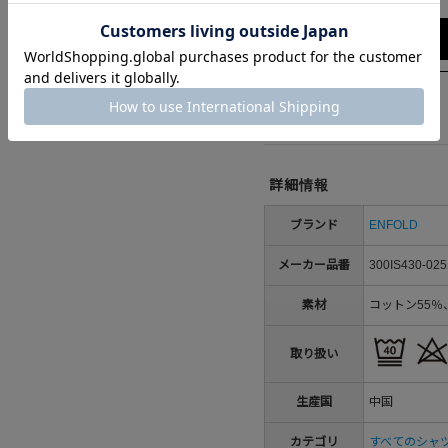
Try this item on
詳細情報
ブランド
ENFOLD
メーカー品番
300IS430-025
素材
コットン55％
取り扱い
生産国
中国
カテゴリ
すべてのシャ