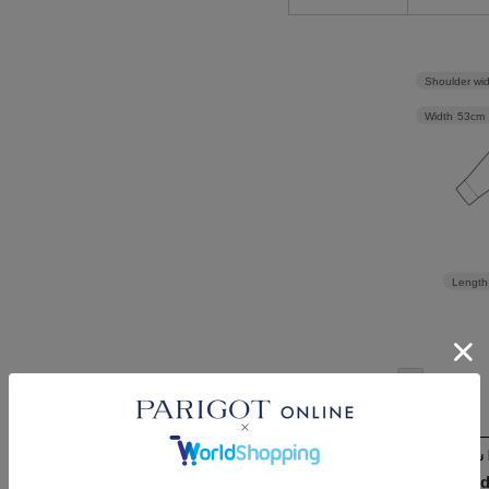
Shoulder wi
Width
53cm
Length
Check the recommend