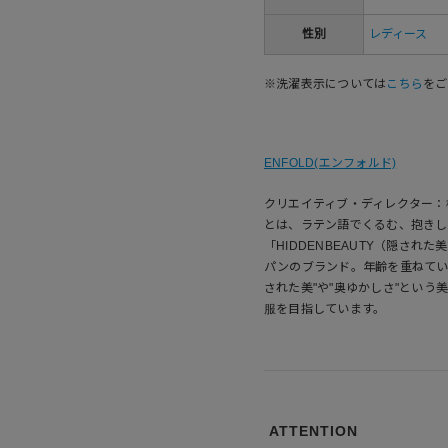
性別
レディース
※洗濯表示については
こちら
をご
ENFOLD(エンフォルド)
クリエイティブ・ディレクター：
とは、ラテン語でくるむ、抱きし
「HIDDENBEAUTY（隠さ
パンのブランド。年齢を重ねてい
された美"や"奥ゆかしさ"とい
服を目指しています。
ATTENTION