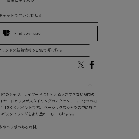
店舗在庫を見る
チャットで問い合わせる
Find your size
ブランドの新着情報をLINEで受け取る
ォルド)のシャツ。レイヤードにも使える大きすぎない身巾の
レイヤードカフスがスタイリングのアクセントに。 背中の袖
が目を引くポイントです。 ベーシックなシャツの中に施さ
ルがスタイリングをより豊かにしてくれます。
ややハリ感のある素材。