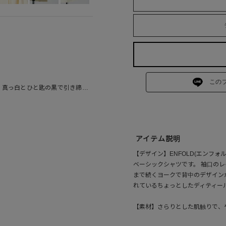
この
は 真っ白とひと匙の黒で引き締め
アイテム説明
【デザイン】ENFOLD(エンフ
ベーシックシャツです。 袖口の
まで続くヨークで背中のデザイン
れているちょっとしたディティー
【素材】さらりとした肌触りで、