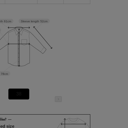
Sleeve length
52cm
dth
61cm
78cm
38
ed size