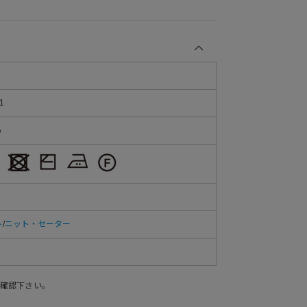
1
％
ト
/
ニット・セーター
確認下さい。