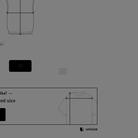
cm
38
ed size