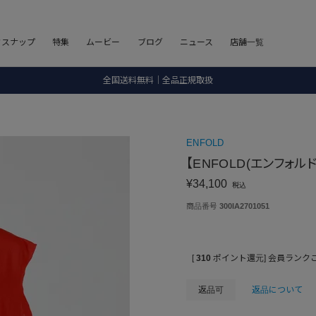
8.5 wedに会員プログラムが生まれ変わります！
フスナップ
特集
ムービー
ブログ
ニュース
店舗一覧
SALE ITEM 2BUY 10%OFF
全国送料無料｜全品正規取扱
8.5 wedに会員プログラムが生まれ変わります！
ENFOLD
【ENFOLD(エンフォルド)
¥
34,100
税込
商品番号
300IA2701051
[
310
ポイント還元]
会員ランク
返品可
返品について