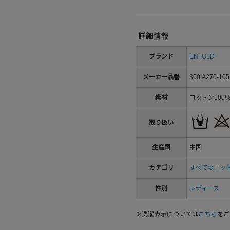
詳細情報
ブランド
ENFOLD
メーカー品番
300IA270-105
素材
コットン100
取り扱い
生産国
中国
カテゴリ
すべてのニッ
性別
レディース
※洗濯表示については
こちら
をご