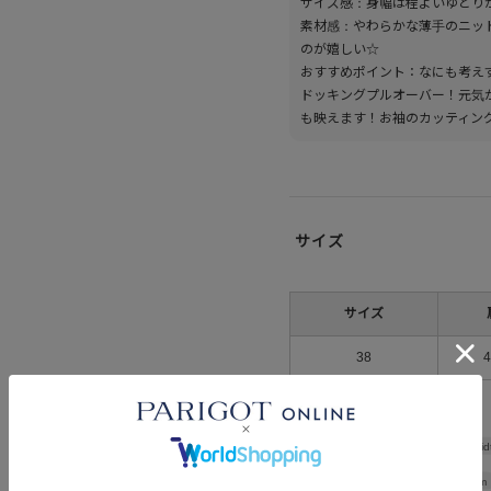
サイズ感：身幅は程よいゆとり
素材感：やわらかな薄手のニッ
のが嬉しい☆
おすすめポイント：なにも考え
ドッキングプルオーバー！元気
も映えます！お袖のカッティン
サイズ
サイズ
38
Shoulder wid
Width
56cm