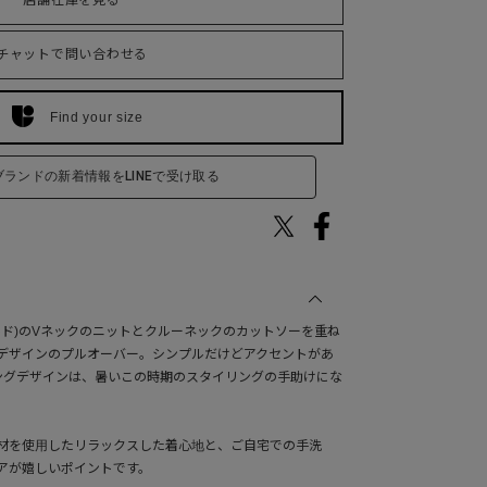
店舗在庫を見る
チャットで問い合わせる
Find your size
ブランドの新着情報をLINEで受け取る
ォルド)のVネックのニットとクルーネックのカットソーを重ね
デザインのプルオーバー。シンプルだけどアクセントがあ
ングデザインは、暑いこの時期のスタイリングの手助けにな
材を使用したリラックスした着心地と、ご自宅での手洗
アが嬉しいポイントです。