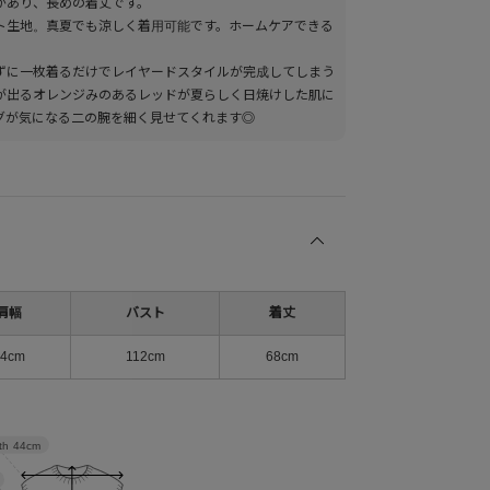
があり、長めの着丈です。
ト生地。真夏でも涼しく着用可能です。ホームケアできる
ずに一枚着るだけでレイヤードスタイルが完成してしまう
が出るオレンジみのあるレッドが夏らしく日焼けした肌に
グが気になる二の腕を細く見せてくれます◎
肩幅
バスト
着丈
44cm
112cm
68cm
th
44cm