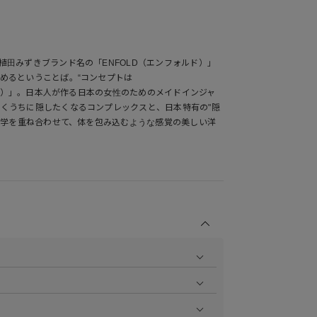
植田みずきブランド名の「ENFOLD（エンフォルド）」
めるということば。“コンセプトは
れた美）」。日本人が作る日本の女性のためのメイドインジャ
くうちに隠したくなるコンプレックスと、日本特有の"隠
う美学を重ね合わせて、体を包み込むような感覚の美しい洋
商品の撮影を行い、より商品の魅力をお届けできるよう
ら
をご覧ください。
作業で採寸しております。採寸情報について詳しくは上
をご覧ください。