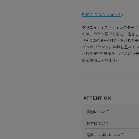
ENFOLD(エンフォルド)
クリエイティブ・ディレクター：
とは、ラテン語でくるむ、抱きし
「HIDDENBEAUTY（隠さ
パンのブランド。年齢を重ねてい
された美"や"奥ゆかしさ"とい
服を目指しています。
ATTENTION
撮影について
>当店では自社のスタジオにて
採寸について
心がけています。詳しくは
こち
>全ての商品をひとつひとつ手
送料・お届けについて
部サイズタブか、または
こちら