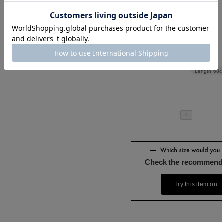
Length
68
Check the recommend
Try this item on