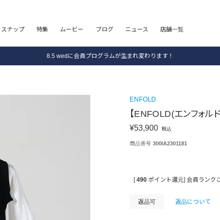
フスナップ
特集
ムービー
ブログ
ニュース
店舗一覧
8.5 wedに会員プログラムが生まれ変わります！
SALE ITEM 2BUY 10%OFF
全国送料無料｜全品正規取扱
ENFOLD
8.5 wedに会員プログラムが生まれ変わります！
【ENFOLD(エンフォルド)
¥
53,900
税込
商品番号
300IA2301181
[
490
ポイント還元]
会員ランク
返品可
返品について