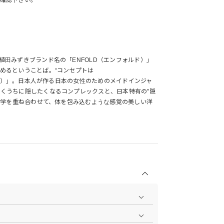
植田みずきブランド名の「ENFOLD（エンフォルド）」
めるということば。“コンセプトは
れた美）」。日本人が作る日本の女性のためのメイドインジャ
くうちに隠したくなるコンプレックスと、日本特有の"隠
う美学を重ね合わせて、体を包み込むような感覚の美しい洋
商品の撮影を行い、より商品の魅力をお届けできるよう
ら
をご覧ください。