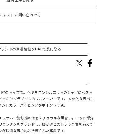
店舗在庫を見る
チャットで問い合わせる
ブランドの新着情報をLINEで受け取る
ォルド)のトップス。ヘキサゴンシルエットのシャツにベスト
ドッキングデザインのプルオーバーです。 立体的な表出し
イントカラーパイピングがポイントです。
エステルで清涼感のあるナチュラルな風合い。ニット部分
リウレタンをブレンドし、暖かさとストレッチ性を備えて
ンが快適な着心地と洗練された印象です。