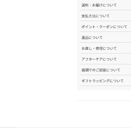
>全ての商品をひとつひとつ手
送料・お届けについて
部サイズタブか、または
こちら
>全国送料無料でお届けいたし
支払方法について
ださい。
>以下のお支払方法からお選び
ポイント・クーポンについて
・クレジットカード払い（VISA、M
・Amazon Pay
>商品を購入するたびに100
返品について
・PayPay
す。
・代金引換(現金のみ)
>ステータスごとに加算される
>返品可能条件を満たした商品
お直し・修理について
分割払いやご利用可能なクレジ
発行中のクーポンはマイページ
確認ください。
詳しくは
こちら
をご覧ください
>パリゴオンラインでは商品の
アフターケアについて
>修理については内容を確認さ
お問い合わせくださいませ。
>商品のアフターケアについて
店頭でのご試着について
詳しくは
こちら
をご覧ください
>会員様限定サービスとして、
ギフトラッピングについて
くは
こちら
をご覧ください。
>当店ではご希望の方にギフト
にギフトラッピング希望を選択
こちら
をご覧ください。