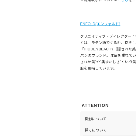
ENFOLD(エンフォルド)
クリエイティブ・ディレクター：
とは、ラテン語でくるむ、抱きし
「HIDDENBEAUTY（隠さ
パンのブランド。年齢を重ねてい
された美"や"奥ゆかしさ"とい
服を目指しています。
ATTENTION
撮影について
>当店では自社のスタジオにて
採寸について
心がけています。詳しくは
こち