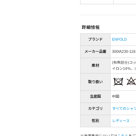
詳細情報
ブランド
ENFOLD
メーカー品番
300IA230-118
(布帛部分)コ
素材
イロン14％、
取り扱い
生産国
中国
カテゴリ
すべてのシャ
性別
レディース
※洗濯表示については
こちら
をご