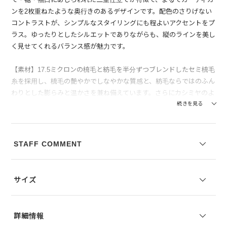
ンを2枚重ねたような奥行きのあるデザインです。配色のさりげない
コントラストが、シンプルなスタイリングにも程よいアクセントをプ
ラス。ゆったりとしたシルエットでありながらも、縦のラインを美し
く見せてくれるバランス感が魅力です。
【素材】17.5ミクロンの梳毛と紡毛を半分ずつブレンドしたセミ梳毛
糸を採用し、梳毛の艶やかでしなやかな質感と、紡毛ならではのふん
わりとした膨らみと温かさを兼ね備えています。さらにカシミヤのよ
うな仕上げを施すことで、見た目にも上質な光沢感が漂い、触れた瞬
続きを見る
間に感じるなめらかな肌ざわりと軽やかな着心地が特徴です。前立て
部分にはナイロンとポリウレタンを少量混紡し、型崩れを防ぎつつ程
よい伸縮性をプラスしています。ニットならではの柔らかさを楽しみ
STAFF COMMENT
つつ、着用時の安心感も備えた一枚です。
--------------------------------
サイズ
透け感：なし
裏地の有無：なし
伸縮性：ややあり(前立て部分のみ)
詳細情報
--------------------------------