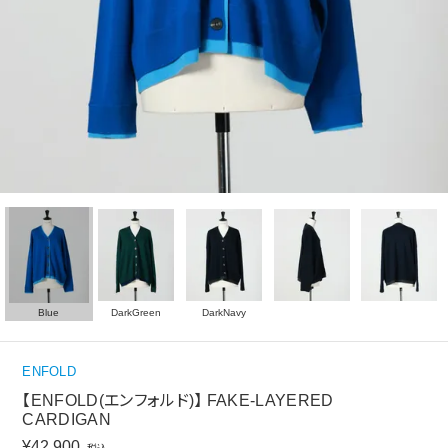
Blue
DarkGreen
DarkNavy
ENFOLD
【ENFOLD(エンフォルド)】 FAKE-LAYERED
CARDIGAN
¥
42,900