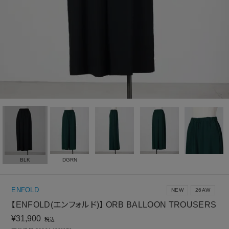
BLK
DGRN
ENFOLD
NEW
26AW
【ENFOLD(エンフォルド)】 ORB BALLOON TROUSERS
¥
31,900
税込