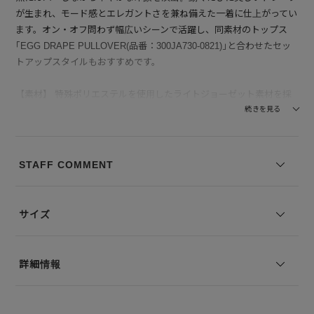
が生まれ、モード感とエレガントさを兼ね備えた一着に仕上がってい
ます。オン・オフ問わず幅広いシーンで活躍し、同素材のトップス
｢EGG DRAPE PULLOVER(品番：300JA730-0821)｣と合わせたセッ
トアップスタイルもおすすめです。
【素材】 特殊ポリエステルを使用したライトジョーゼット素材を採
用。適度な膨らみと微起毛のような滑らかな風合いに加え、ストレッ
続きを見る
チ性を備えることで快適な穿き心地を実現しています。ほどよい反発
感が丸みのある美しいシルエットとドレープを引き立て、軽やかで上
品な印象に。ご自宅で洗濯機洗い・手洗いが可能で、お手入れしやす
STAFF COMMENT
い実用性も魅力です。
--------------------------------
サイズ
透け感：なし
裏地の有無：なし
伸縮性：なし
詳細情報
--------------------------------
※コーディネートアイテムは別売りとなります。