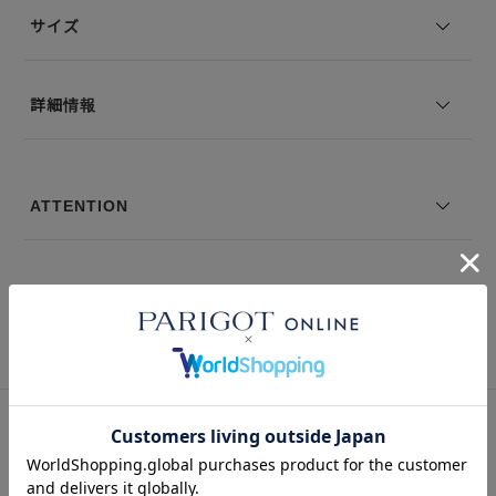
も形が崩れにくいのが特徴です。
サイズ
--------------------------------
透け感：WHITEあり
詳細情報
裏地の有無：なし
伸縮性：なし
--------------------------------
ATTENTION
モデル身長：168 着用サイズ：S
※コーディネートアイテムは別売りとなります。
※写真は実際のカラーと若干相違する場合がございます。あらかじめ
Instagram
インスタグラム
ご了承ください。
※サイズ表記は弊社規定によるものを表示しております。
このアイテムを見た人はこの商品もチェックしています