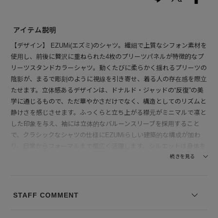
アイテム説明
【デザイン】 EZUMi(エズミ)のシャツ。繊細で上質なシフォン素材を
使用し、前後に贅沢に重ねられた4枚のプリーツパネルが特徴的なプ
リーツスタンドカラーシャツ。動くたびに柔らかく揺れるプリーツの
陰影が、まるで彫刻のように視線を引き寄せ、着る人の存在感を際立
たせます。立体感あるデザインは、ドナルド・ジャッドの“反復”の美
学に通じるもので、ただ華やかさだけでなく、構造としてのリズムと
静けさを感じさせます。ふっくらと立ち上がる襟元がミニマルで凛と
した印象を与え、袖には立体的なバルーンスリーブを採用すること
で、クラシックなシャツの仕様にEZUMiらしい建築的な構成が加わ
り、日常からフォーマルまで幅広く活躍します。シルエットは身体を
包み込みつつ自然に広がり、羽のような軽やかさと共に洗練された空
続きを見る
気感を生み出します。
【素材】 ポリエステル100％のシフォン素材を使用。軽やかな質感と
STAFF COMMENT
透明感があり、柔らかく肌に優しい着心地を提供します。ポリエステ
ル素材ならではの耐久性もあり、シワになりにくく、長時間着ていて