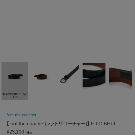
BLACK/SILVERxB
LACK
foot the coacher
【foot the coacher(フットザコーチャー)】 F.T.C BELT
¥
23,100
税込