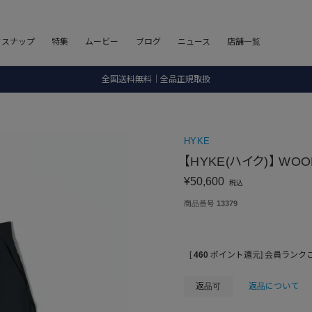
8.5 wedに会員プログラムが生まれ変わります！
フスナップ
特集
ムービー
ブログ
ニュース
店舗一覧
SALE ITEM 2BUY 10%OFF
全国送料無料｜全品正規取扱
8.5 wedに会員プログラムが生まれ変わります！
HYKE
【HYKE(ハイク)】 WOOL
¥
50,600
税込
商品番号
13379
[
460
ポイント還元]
会員ランク
返品可
返品について