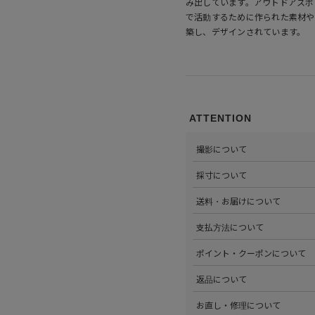
み出しています。アウトドアスポ
で活動するために作られた素材や
築し、デザインされています。
ATTENTION
撮影について
>当店では自社のスタジオにて
採寸について
心がけています。詳しくは
こち
>全ての商品をひとつひとつ手
送料・お届けについて
部サイズタブか、または
こちら
>全国送料無料でお届けいたし
支払方法について
ださい。
>以下のお支払方法からお選び
ポイント・クーポンについて
・クレジットカード払い（VISA、M
・Amazon Pay
>商品を購入するたびに100
返品について
・PayPay
す。
・代金引換(現金のみ)
>ステータスごとに加算される
>返品可能条件を満たした商品
お直し・修理について
分割払いやご利用可能なクレジ
発行中のクーポンはマイページ
確認ください。