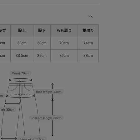
ップ
股上
股下
もも周り
裾周り
4cm
33cm
38cm
70cm
74cm
6cm
33.5cm
39cm
72cm
78cm
Waist
70cm
Rise length
33cm
cm
high
35cm
Inseam length
38cm
Hem width
37cm