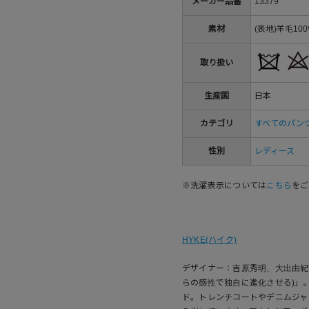
メーカー品番
13379
素材
(表地)羊毛10
取り扱い
生産国
日本
カテゴリ
すべてのパン
性別
レディース
※洗濯表示については
こちら
をご
HYKE(ハイク)
デザイナー：吉原秀明、大出由紀子「
らの感性で独自に進化させる)」
ド。トレンチコートやデニムジャ