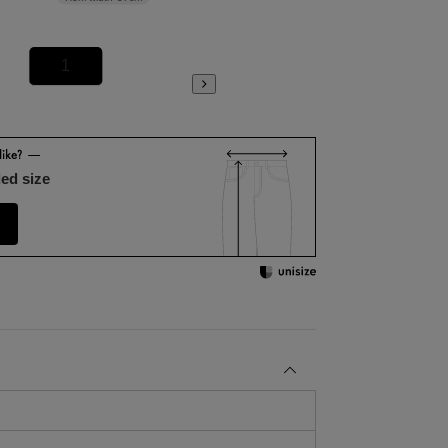
1
2
ed size