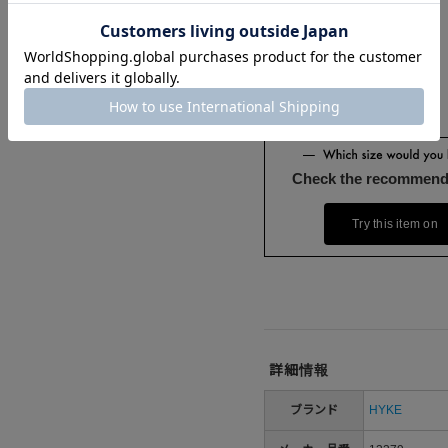
Check the recommend
Try this item on
詳細情報
ブランド
HYKE