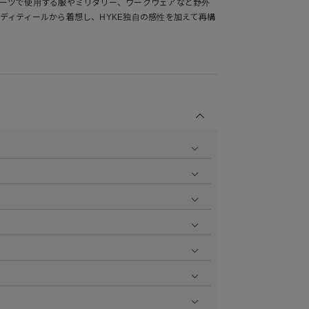
ーツで使用する服やミリタリー、ワークウェアなど野外
ディティールから着想し、HYKE独自の感性を加えて再構
商品の撮影を行い、より商品の魅力をお届けできるよう
ら
をご覧ください。
作業で採寸しております。採寸情報について詳しくは上
をご覧ください。
ます。お届け指定日時について詳しくは
こちら
をご覧く
いただけます。
aster、JCB、AMEX、Diners）
円で1ポイント加算される会員限定のポイントシステムで
ポイント付与率が異なります。
については返品を承っております。詳しくは
こちら
をご
ットカードなど詳しくは
こちら
をご覧ください。
よりご確認いただけます。