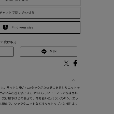
店舗在庫を見る
チャットで問い合わせる
Find your size
Eで受け取る
MEN
パンツ。サイドに施されたタックが立体感のあるシルエットを
げない存在感を演出するHYKEらしいミニマルで洗練され
。丈は膝下ほどの長さで、落ち着いたバランスのシルエッ
な印象で、シャツやニットなど様々なトップスと相性よく