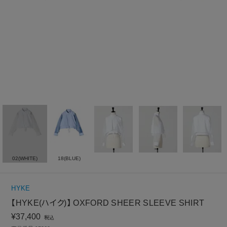
02(WHITE)
18(BLUE)
HYKE
【HYKE(ハイク)】 OXFORD SHEER SLEEVE SHIRT
¥
37,400
税込