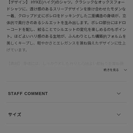
【デザイン】 HYKE(ハイク)のシャツ。クラシックなオックスフォー
ドシャツに、透け感のあるスリーブデザインを掛け合わせたモダンな
一着。クロップド丈にボレロをドッキングした二重構造の身頃が、立
体的で奥行きのあるシルエットを生み出します。ボレロ部分にはドロ
ーコードを配し、絞ることでシルエットの変化を楽しめるのもポイン
ト。ほどよいハリ感のある生地が、ふんわりとした構築的フォルムを
美しくキープし、軽やかさとエレガンスを兼ね備えたデザインに仕上
げています。
【素材】 身頃には、しっかりとしたハリと心地よい肌触りを兼ね備
えたコットンオックスフォード生地を使用。快適な着心地と上質感を
続きを見る
両立しています。袖部分にはポリエステルオーガンジー素材を採用
し、軽やかでほんのり透ける質感が上品な印象をプラス。適度なハリ
と弾力性により動きやすさもあり、着用時にふわりとした華やかさを
STAFF COMMENT
演出します。
--------------------------------
サイズ
透け感：袖部分あり
裏地の有無：なし
伸縮性：なし