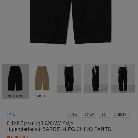
01BLACK
34KHAKI
HYKE
NEW
26AW
予約
UNISEX
【HYKE(ハイク)】 《26AW予約》
≪genderless≫BARREL-LEG CHINO PANTS
予約商品です。