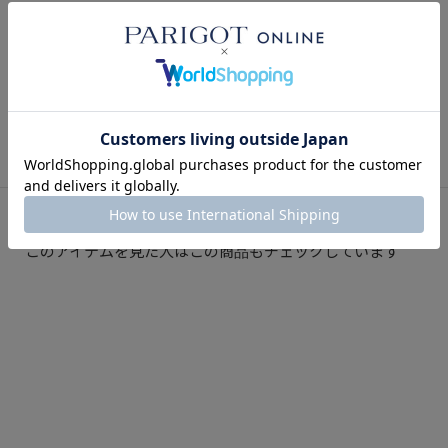
・画像の商品はサンプルです。実際の商品とは素材、仕様、加工、サ
イズ等が若干異なる場合がございます。
【RANKING】HYKE予約アイテム TOP10 -
VOL.2- #26FW #ハイク
・掲載写真は、光の当たり具合やモニター環境により、実際の商品と
色味が異なる場合がございます。
2026.07.16
BLOG
・サイズ表記は弊社独自の採寸基準によるものです。
・生産の都合により前回と同カラーでも若干の差異が生じる場合がご
ざいます。
■納期・販売について
・生産の都合上、お届け時期の延期や販売価格が変更になる場合がご
ざいます。
このアイテムを見た人はこの商品もチェックしています
・メーカーの都合により、やむを得ず生産中止となる場合がございま
す。その際は誠に勝手ながらキャンセルとさせていただきますので、
あらかじめご了承ください。