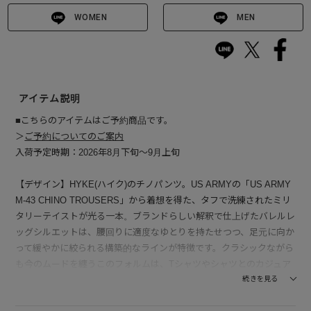
WOMEN
MEN
アイテム説明
■こちらのアイテムはご予約商品です。
＞
ご予約についてのご案内
入荷予定時期：2026年8月下旬～9月上旬
【デザイン】HYKE(ハイク)のチノパンツ。US ARMYの「US ARMY
M-43 CHINO TROUSERS」から着想を得た、タフで洗練されたミリ
タリーテイストが光る一本。ブランドらしい解釈で仕上げたバレルレ
ッグシルエットは、腰回りに適度なゆとりを持たせつつ、足元に向か
って緩やかに絞られる構築的なラインが特徴です。クラシックながら
も今のムードを纏うこのフォルムは、Tシャツやシャツとのカジュア
ルなコーディネートはもちろん、コンパクトなトップスと合わせたバ
続きを見る
ランス感のあるスタイルもおすすめ。ウエストまわりのシンプルな仕