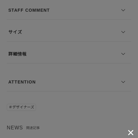
立てが、トレンドに左右されず長く愛用できる理由のひとつです。
STAFF COMMENT
【素材】 綿100％のチノクロスは、タテ糸に16番手のムラ糸、ヨコ糸
には空気紡績の10番手糸を使用。あえて均一でない糸の組み合わせに
より、ナチュラルなムラ感と粗野な風合いを持った“ガサつき”のある
サイズ
ドライタッチに仕上がっています。手に取ると、しっかりとした厚み
とコシを感じ、着るほどに体に馴染んでいく経年変化も楽しめる素
材。見た目にも適度な無骨さと風合いのある表情があり、日常のスタ
詳細情報
イリングに程よい存在感を加えてくれます。
--------------------------------
透け感：なし
ATTENTION
裏地の有無：なし
伸縮性：なし
--------------------------------
＃デザイナーズ
ウィメンズモデル身長：168 着用サイズ：2
メンズモデル身長：170 着用サイズ：3
NEWS
関連記事
■商品について