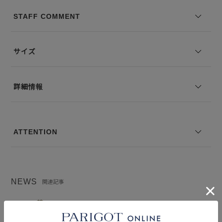
透け感：なし
裏地の有無：なし
STAFF COMMENT
伸縮性：なし
--------------------------------
サイズ
モデル身長：166cm 着用サイズ：2
■商品について
詳細情報
・【新色】は入荷次第、掲載予定です。
・画像の商品はサンプルです。実際の商品とは素材、仕様、加工、サ
イズ等が若干異なる場合がございます。
・掲載写真は、光の当たり具合やモニター環境により、実際の商品と
ATTENTION
色味が異なる場合がございます。
・サイズ表記は弊社独自の採寸基準によるものです。
・生産の都合により前回と同カラーでも若干の差異が生じる場合がご
ざいます。
NEWS
関連記事
■納期・販売について
・生産の都合上、お届け時期の延期や販売価格が変更になる場合がご
【RANKING】HYKE予約アイテム TOP10 -
ざいます。