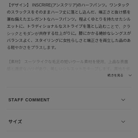
【デザイン】 INSCRIRE(アンスクリア)のハーフパンツ。ワンタック
のスラックスをそのままハーフ丈に落とし込んだ、端正さと抜け感を
兼ね備えたエレガントなハーフパンツ。程よくゆとりを持たせたシル
エットに、トラディショナルなストライプを落とし込むことで、クラ
シックとモダンが共存する仕上がりに。膝にかかる絶妙なレングスが
バランスよく、スタイリングに女性らしさと端正さを両立した品のあ
る軽やかさをプラスします。
【素材】 スーツライクな毛足の短いウール素材を使用。上品な表面
感と適度なハリがあり、美しいシルエットをキープします。裏地を省
いた軽やかな仕立てで、季節を問わず快適に着用可能。さらりとした
続きを見る
肌触りも魅力です。
--------------------------------
STAFF COMMENT
透け感：なし
裏地の有無：なし
伸縮性：なし
サイズ
--------------------------------