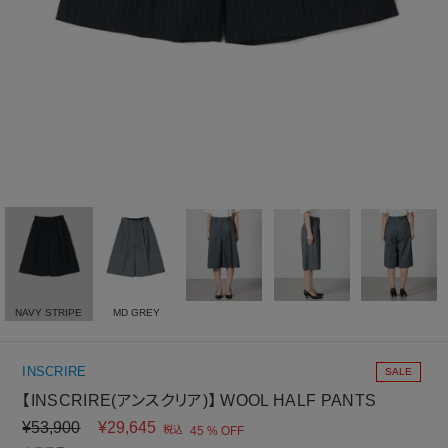
NAVY STRIPE
MD GREY
INSCRIRE
SALE
【INSCRIRE(アンスクリア)】 WOOL HALF PANTS
¥
53,900
¥
29,645
税込
45 % OFF