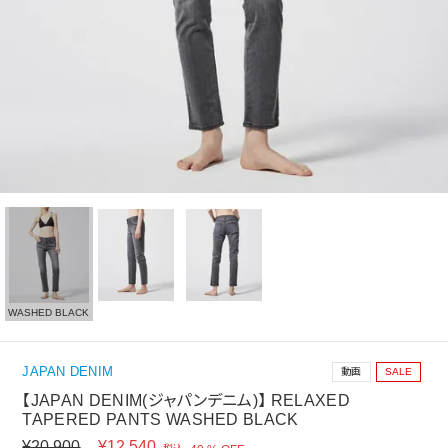
WASHED BLACK
JAPAN DENIM
動画
SALE
【JAPAN DENIM(ジャパンデニム)】 RELAXED
TAPERED PANTS WASHED BLACK
¥
20,900
¥
12,540