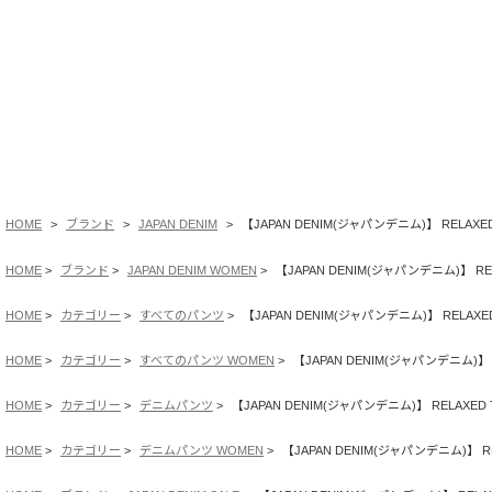
エコ染色やオゾンエコ洗い加工、レーザー加工の採用により、薬剤使
用量が低減します。
太陽光パネルが設置された工場で生産されています。太陽光発電は、
光エネルギーを電気エネルギーに直接変換するもので、物理的あるい
HOME
ブランド
JAPAN DENIM
【JAPAN DENIM(ジャパンデニム)】 RELAXED 
は化学的変化を伴いません。発電時に一切の排出物の発生がないクリ
ーンな発電方式です。
HOME
ブランド
JAPAN DENIM WOMEN
【JAPAN DENIM(ジャパンデニム)】 RELA
HOME
カテゴリー
すべてのパンツ
【JAPAN DENIM(ジャパンデニム)】 RELAXED 
石油燃料に代わって、CO2排出量が低い天然ガスの利用を進めている
HOME
カテゴリー
すべてのパンツ WOMEN
【JAPAN DENIM(ジャパンデニム)】 RE
工場で生産されています。石油や石炭よりCO2排出量が少ない天然ガ
スは、環境負荷が低いだけでなく、将来に向けたエネルギーとしても
HOME
カテゴリー
デニムパンツ
【JAPAN DENIM(ジャパンデニム)】 RELAXED T
期待を集めています。
HOME
カテゴリー
デニムパンツ WOMEN
【JAPAN DENIM(ジャパンデニム)】 REL
※サスティナブルポイントはカラー(全4色)によって異なります。