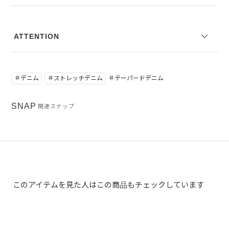
紡績・染色から織布まで一貫生産をするカイハラによるエコ染色シス
テムE-BLUEを採用。従来の染色工程において、糸に含まれる油分や
汚れを除去するために精錬剤を使用し洗い流すところ、このE-BLUE
ATTENTION
では薬剤使用ゼロで従来通りの染色を実現し、汚水処理にかかるエネ
ルギーと水使用量を削減しています。
＃デニム
＃ストレッチデニム
＃テーパードデニム
空気中にプラズマ放電を行ってオゾンを生成し、その強力な酸化作用
SNAP
関連スナップ
によってデニムを脱色する加工です。空気から生成するオゾン脱色
は、水の使用量もとても少なく、使用したオゾンは自然分解して酸素
に還るため、とてもエコロジーな脱色方法と言われています。
普段手作業で行っているヒゲ付けやシェービングなどのダメージ・ヴ
このアイテムを見た人はこの商品もチェックしています
ィンテージ加工を、数百度のレーザー光線で加工する方法。生地の表
面を熱分解し、色落ち感や柄を施す加工です。薬剤使用の軽減と、作
業員の方の負担軽減に繋がります。