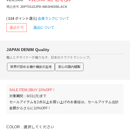
税込
40 % OFF
商品番号
JDPT0122JPD-WASHEDBLACK
[
114
ポイント還元]
会員ランクについて
返品不可
返品について
JAPAN DENIM Quality
職人とデザイナーが織りなす、日本のクラフトマンシップ。
世界が認める備中備後の生地
安心の国内縫製
SALE ITEM 2BUY 10%OFF！
対象期間：8/31(月)まで
セールアイテムを2点以上お買い上げのお客様は、セールアイテム合計
金額からさらに10%OFF！
COLOR
選択してください