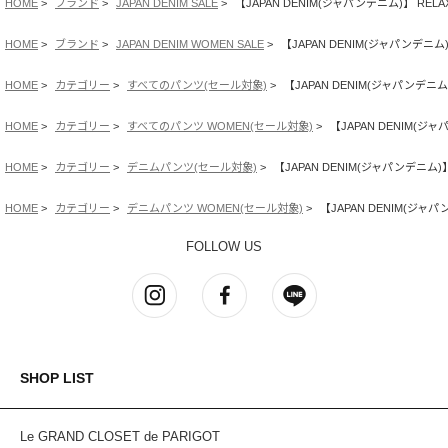
HOME
ブランド
JAPAN DENIM SALE
【JAPAN DENIM(ジャパンデニム)】 RELAXE
▶BLACK,DARK INDIGO【JDPT0122JPD】の商品ページへ
▶LIGHT INDIGO【JDPT0122JPD-LIGHT INDIGO】の商品ページへ
HOME
ブランド
JAPAN DENIM WOMEN SALE
【JAPAN DENIM(ジャパンデニム)】 
DYEING：カイハラ(WASHED BLACK, DARK INDIGO, LIGHT
HOME
カテゴリー
すべてのパンツ(セール対象)
【JAPAN DENIM(ジャパンデニム)】
INDIGO) / 菱友商事(BLACK)
FABRIC：カイハラ(WASHED BLACK, DARK INDIGO, LIGHT
HOME
カテゴリー
すべてのパンツ WOMEN(セール対象)
【JAPAN DENIM(ジャパ
INDIGO) / 菱友商事(BLACK)
HOME
カテゴリー
デニムパンツ(セール対象)
【JAPAN DENIM(ジャパンデニム)】 R
SEWING：日本デリバリーサービス(株)
FINISHING：(株)アシナ(DARK INDIGO) / (株)ハングルース (BLACK,
HOME
カテゴリー
デニムパンツ WOMEN(セール対象)
【JAPAN DENIM(ジャパン
WASHED BLACK, LIGHT INDIGO)
FOLLOW US
SHOP LIST
Le GRAND CLOSET de PARIGOT