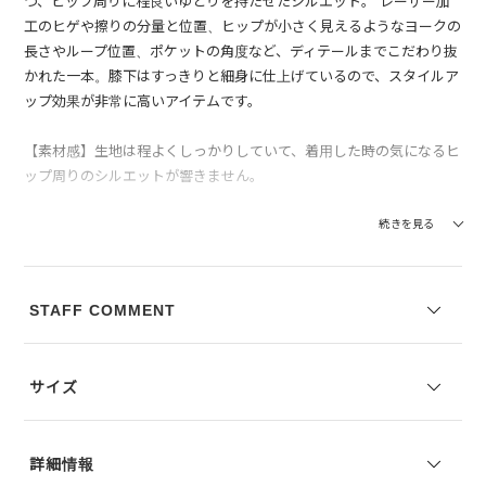
つ、ヒップ周りに程良いゆとりを持たせたシルエット。 レーザー加
工のヒゲや擦りの分量と位置、ヒップが小さく見えるようなヨークの
長さやループ位置、ポケットの角度など、ディテールまでこだわり抜
かれた一本。膝下はすっきりと細身に仕上げているので、スタイルア
ップ効果が非常に高いアイテムです。
【素材感】生地は程よくしっかりしていて、着用した時の気になるヒ
ップ周りのシルエットが響きません。
JAPAN DENIMはSDGs全17項目の開発目標達成に向け、事業活動を
続きを見る
行っています。
以下、この製品での取り組みをサスティナブルポイントとしてまとめ
STAFF COMMENT
ています。
サイズ
詳細情報