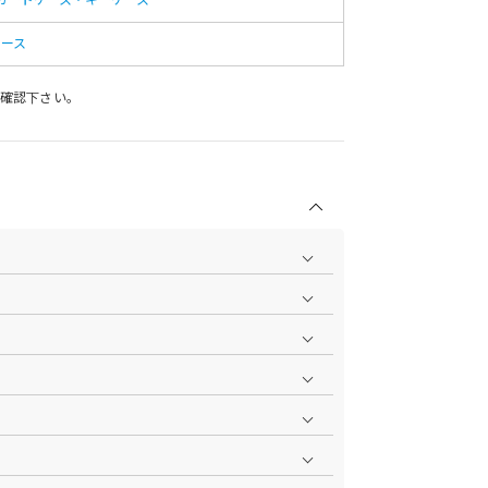
ィース
確認下さい。
商品の撮影を行い、より商品の魅力をお届けできるよう
ら
をご覧ください。
作業で採寸しております。採寸情報について詳しくは上
をご覧ください。
ます。お届け指定日時について詳しくは
こちら
をご覧く
いただけます。
aster、JCB、AMEX、Diners）
円で1ポイント加算される会員限定のポイントシステムで
ポイント付与率が異なります。
については返品を承っております。詳しくは
こちら
をご