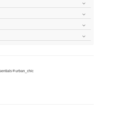
ットカードなど詳しくは
こちら
をご覧ください。
よりご確認いただけます。
。
お直しは承っておりません。
せていただきますので、まずはカスタマーサポートまで
は、詳しくは
こちら
をご覧ください。
。
店頭取り寄せのご試着サービスを承っております。詳し
ラッピングを承っております。ご希望の場合はご注文時
してください。ギフトラッピングの種類におきましては
entials＃urban_chic