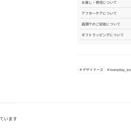
お直し・修理について
分割払いやご利用可能なクレジ
発行中のクーポンはマイページ
確認ください。
詳しくは
こちら
をご覧ください
>パリゴオンラインでは商品の
アフターケアについて
>修理については内容を確認さ
お問い合わせくださいませ。
>商品のアフターケアについて
店頭でのご試着について
詳しくは
こちら
をご覧ください
>会員様限定サービスとして、
ギフトラッピングについて
くは
こちら
をご覧ください。
>当店ではご希望の方にギフト
にギフトラッピング希望を選択
こちら
をご覧ください。
＃デザイナーズ
＃everyday_ess
ています