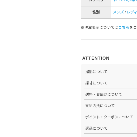
性別
メンズ
/
レデ
※洗濯表示については
こちら
をご
ATTENTION
撮影について
>当店では自社のスタジオにて
採寸について
心がけています。詳しくは
こち
>全ての商品をひとつひとつ手
送料・お届けについて
部サイズタブか、または
こちら
>全国送料無料でお届けいたし
支払方法について
ださい。
>以下のお支払方法からお選び
ポイント・クーポンについて
・クレジットカード払い（VISA、M
・Amazon Pay
>商品を購入するたびに100
返品について
・PayPay
す。
・代金引換(現金のみ)
>ステータスごとに加算される
>返品可能条件を満たした商品