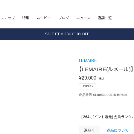
8.5 wedに会員プログラムが生まれ変わります！
フスナップ
特集
ムービー
ブログ
ニュース
店舗一覧
SALE ITEM 2BUY 10%OFF
全国送料無料｜全品正規取扱
8.5 wedに会員プログラムが生まれ変わります！
LEMAIRE
【LEMAIRE(ルメール)】 
¥
29,000
税込
UNISEX
商品番号
SL0082LL0018-BR490
[
264
ポイント還元]
会員ランク
返品可
返品について