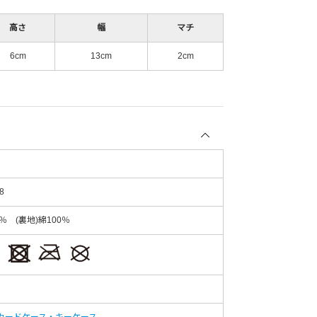
高さ
幅
マチ
6cm
13cm
2cm
8
0％ (裏地)綿100％
カードケース・キーケース