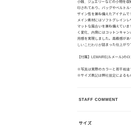
小銭、ジュエリーなどの小物を収
印されており、バッグやベルトル
ザイン性を兼ね備えたアイテムで
メイン素材にはソフトグレインレ
マットな風合いを兼ね備えていま
く変化。内側にはコットンキャン
用感を実現しました。高級感があ
しいこだわりが詰まった仕上がり
【付属】LEMAIRE(ルメール)
※写真は実際のカラーと若干相違
※サイズ表記は弊社規定によるも
STAFF COMMENT
サイズ