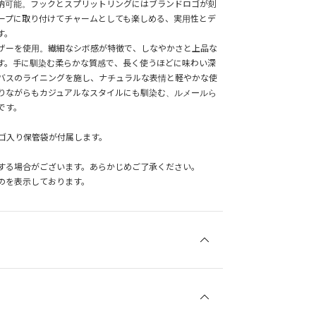
納可能。フックとスプリットリングにはブランドロゴが刻
ープに取り付けてチャームとしても楽しめる、実用性とデ
す。
ザーを使用。繊細なシボ感が特徴で、しなやかさと上品な
す。手に馴染む柔らかな質感で、長く使うほどに味わい深
バスのライニングを施し、ナチュラルな表情と軽やかな使
りながらもカジュアルなスタイルにも馴染む、ルメールら
です。
のロゴ入り保管袋が付属します。
する場合がございます。あらかじめご了承ください。
のを表示しております。