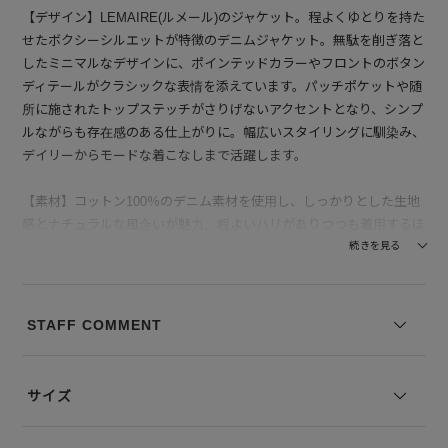
【デザイン】LEMAIRE(ルメール)のジャケット。程よくゆとりを持た
せたボクシーシルエットが特徴のデニムジャケット。無駄を削ぎ落と
したミニマルなデザインに、ポインテッドカラーやフロントのボタン
ディテールがクラシックな表情を添えています。パッチポケットや随
所に施されたトップステッチがさりげないアクセントとなり、シンプ
ルながらも存在感のある仕上がりに。幅広いスタイリングに馴染み、
デイリーからモードな着こなしまで活躍します。
【素材】コットン100％のデニム素材を使用し、しっかりとした生地
感とナチュラルな風合いが魅力。程よいハリがありつつも着用するほ
どに身体に馴染み、経年変化も楽しめます。タフさと快適な着心地を
続きを見る
兼ね備え、長く愛用できる一着です。
--------------------------------
STAFF COMMENT
透け感：なし
裏地の有無：なし
伸縮性：なし
サイズ
--------------------------------