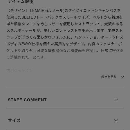
アイテム説明
【デザイン】 LEMAIRE(ルメール)のタイダイコットンキャンバスを
使用したBELTEDトートバッグのスモールサイズ。ベルトから着想を
得た植物タンニンなめしレザーを使用したストラップと、光沢のある
メタルディテールが、美しいコントラストを生み出します。中央スト
ラップが形づくる柔らかなフォルムに、ハンド・ショルダー・クロス
ボディの3WAY仕様を備えた実用的なデザイン。内側のファスナーポ
ケットや取り外し可能な底板補強など機能面も充実し、日常に寄り添
う洗練された一品です。
内ポケット：1
続きを見る
※写真は実際のカラーと若干相違する場合がございます。あらかじめ
ご了承ください。
※サイズ表記は弊社規定によるものを表示しております。
STAFF COMMENT
サイズ