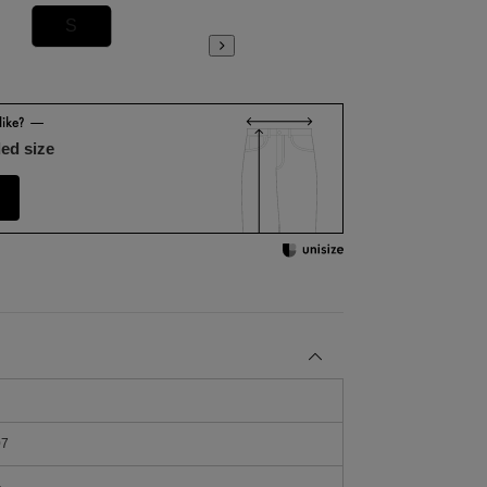
S
M
ed size
07
％