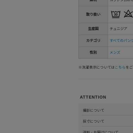
取り扱い
生産国
チュニジア
カテゴリ
すべてのパン
性別
メンズ
※洗濯表示については
こちら
をご
ATTENTION
撮影について
>当店では自社のスタジオにて
採寸について
心がけています。詳しくは
こち
>全ての商品をひとつひとつ手
送料・お届けについて