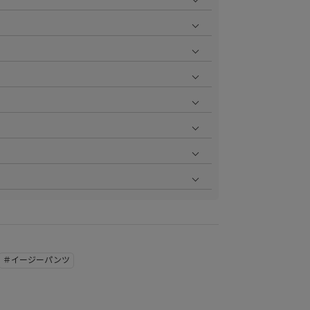
をご覧ください。
ます。お届け指定日時について詳しくは
こちら
をご覧く
いただけます。
aster、JCB、AMEX、Diners）
円で1ポイント加算される会員限定のポイントシステムで
ポイント付与率が異なります。
については返品を承っております。詳しくは
こちら
をご
ットカードなど詳しくは
こちら
をご覧ください。
よりご確認いただけます。
。
お直しは承っておりません。
せていただきますので、まずはカスタマーサポートまで
は、詳しくは
こちら
をご覧ください。
。
店頭取り寄せのご試着サービスを承っております。詳し
ラッピングを承っております。ご希望の場合はご注文時
してください。ギフトラッピングの種類におきましては
＃イージーパンツ