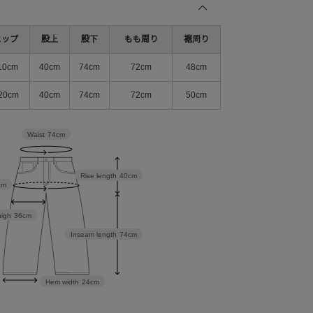
ヒップ
股上
股下
もも周り
裾周り
10cm
40cm
74cm
72cm
48cm
20cm
40cm
74cm
72cm
50cm
Waist
74cm
Rise length
40cm
cm
high
36cm
Inseam length
74cm
Hem width
24cm