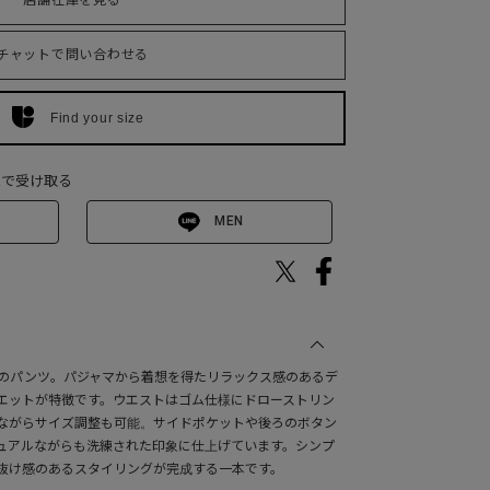
店舗在庫を見る
チャットで問い合わせる
Find your size
Eで受け取る
MEN
ール)のパンツ。パジャマから着想を得たリラックス感のあるデ
エットが特徴です。ウエストはゴム仕様にドローストリン
ながらサイズ調整も可能。サイドポケットや後ろのボタン
ュアルながらも洗練された印象に仕上げています。シンプ
抜け感のあるスタイリングが完成する一本です。