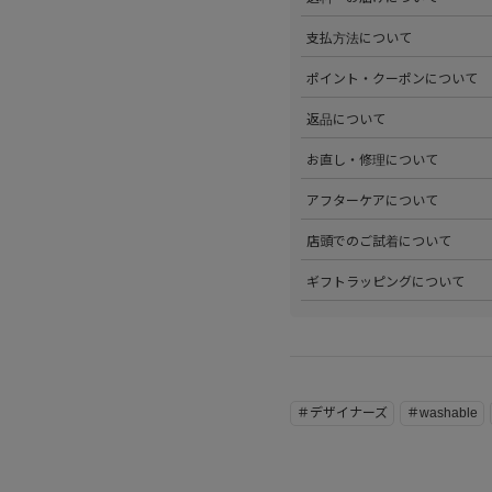
部サイズタブか、または
こちら
>全国送料無料でお届けいたし
支払方法について
ださい。
>以下のお支払方法からお選び
ポイント・クーポンについて
・クレジットカード払い（VISA、M
・Amazon Pay
>商品を購入するたびに100
返品について
・PayPay
す。
・代金引換(現金のみ)
>ステータスごとに加算される
>返品可能条件を満たした商品
お直し・修理について
分割払いやご利用可能なクレジ
発行中のクーポンはマイページ
確認ください。
詳しくは
こちら
をご覧ください
>パリゴオンラインでは商品の
アフターケアについて
>修理については内容を確認さ
お問い合わせくださいませ。
>商品のアフターケアについて
店頭でのご試着について
詳しくは
こちら
をご覧ください
>会員様限定サービスとして、
ギフトラッピングについて
くは
こちら
をご覧ください。
>当店ではご希望の方にギフト
にギフトラッピング希望を選択
こちら
をご覧ください。
＃デザイナーズ
＃washable