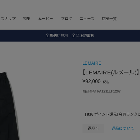
8.5 wedに会員プログラムが生まれ変わります！
フスナップ
特集
ムービー
ブログ
ニュース
店舗一覧
SALE ITEM 2BUY 10%OFF
全国送料無料｜全品正規取扱
8.5 wedに会員プログラムが生まれ変わります！
LEMAIRE
【LEMAIRE(ルメール)】
¥
92,000
税込
商品番号
PA1211LF1207
[
836
ポイント還元]
会員ランク
返品可
返品について