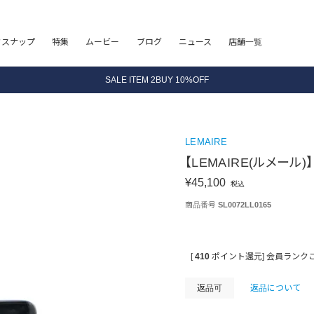
8.5 wedに会員プログラムが生まれ変わります！
フスナップ
特集
ムービー
ブログ
ニュース
店舗一覧
SALE ITEM 2BUY 10%OFF
全国送料無料｜全品正規取扱
8.5 wedに会員プログラムが生まれ変わります！
LEMAIRE
【LEMAIRE(ルメール)】
¥
45,100
税込
商品番号
SL0072LL0165
[
410
ポイント還元]
会員ランク
返品可
返品について