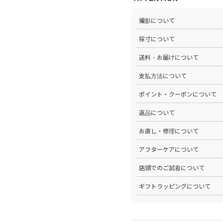
撮影について
>当店では自社のスタジオにて
採寸について
心がけています。詳しくは
こち
>全ての商品をひとつひとつ手
送料・お届けについて
部サイズタブか、または
こちら
>全国送料無料でお届けいたし
支払方法について
ださい。
>以下のお支払方法からお選び
ポイント・クーポンについて
・クレジットカード払い（VISA、M
・Amazon Pay
>商品を購入するたびに100
返品について
・PayPay
す。
・代金引換(現金のみ)
>ステータスごとに加算される
>返品可能条件を満たした商品
お直し・修理について
分割払いやご利用可能なクレジ
発行中のクーポンはマイページ
確認ください。
詳しくは
こちら
をご覧ください
>パリゴオンラインでは商品の
アフターケアについて
>修理については内容を確認さ
お問い合わせくださいませ。
>商品のアフターケアについて
店頭でのご試着について
詳しくは
こちら
をご覧ください
>会員様限定サービスとして、
ギフトラッピングについて
くは
こちら
をご覧ください。
>当店ではご希望の方にギフト
にギフトラッピング希望を選択
こちら
をご覧ください。