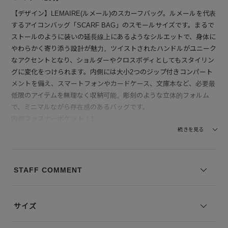
【デザイン】LEMAIRE(ルメール)のスカーフバッグ。ルメールを代表
するアイコンバッグ「SCARF BAG」のスモールサイズです。まるで
ストールのように装いの延長線上にあるようなシルエットで、身体に
やわらかく寄り添う設計が魅力。ツイストされたハンドルがユニーク
なアクセントとなり、ショルダーやクロスボディとしてもスタイリン
グに変化をつけられます。内側には大小2つのジップ付きコンパート
メントを備え、スマートフォンやカードケース、文庫本など、必要最
低限のアイテムを無理なく収納可能。彫刻のような立体的フォルム
で、ミニマルながら存在感のあるバッグです。
内側ファスナーポケット：1
続きを見る
【素材】滑らかで光沢感のあるナッパレザーを贅沢に使用。しっとり
と吸い付くようなタッチで、手に取った瞬間から上質さを実感できま
す。軽さと柔軟性を兼ね備え、日々の持ち運びにもストレスを感じさ
STAFF COMMENT
せません。ライニングまで同素材で統一されており、全体として品格
と高級感をまとった仕上がりです。
サイズ
【付属】LEMAIRE(ルメール)のロゴ入り保管袋が付属します。