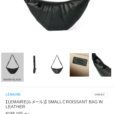
BK999 BLACK
LEMAIRE
UNISEX
【LEMAIRE(ルメール)】 SMALL CROISSANT BAG IN
LEATHER
¥
188,100