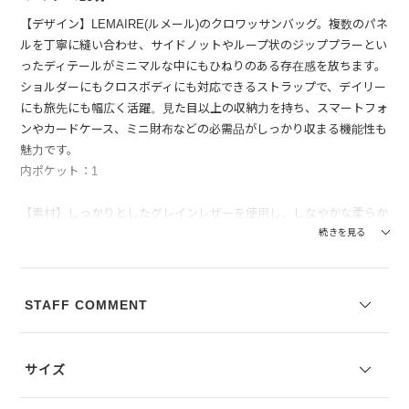
【デザイン】LEMAIRE(ルメール)のクロワッサンバッグ。複数のパネ
ルを丁寧に縫い合わせ、サイドノットやループ状のジッププラーとい
ったディテールがミニマルな中にもひねりのある存在感を放ちます。
ショルダーにもクロスボディにも対応できるストラップで、デイリー
にも旅先にも幅広く活躍。見た目以上の収納力を持ち、スマートフォ
ンやカードケース、ミニ財布などの必需品がしっかり収まる機能性も
魅力です。
内ポケット：1
【素材】しっかりとしたグレインレザーを使用し、しなやかな柔らか
さと耐久性、さらにシボ感のある豊かな表情が魅力。使うほどに風合
続きを見る
いが増し、革の質感を楽しめるエイジングも楽しみのひとつです。内
側にはコットンキャンバスの裏地を採用し、軽やかさと実用性を両
立。上質素材を丁寧に縫い合わせた、クラフトマンシップあふれる逸
STAFF COMMENT
品です。
【付属】LEMAIRE(ルメール)のロゴ入り保管袋が付属します。
サイズ
※写真は実際のカラーと若干相違する場合がございます。あらかじめ