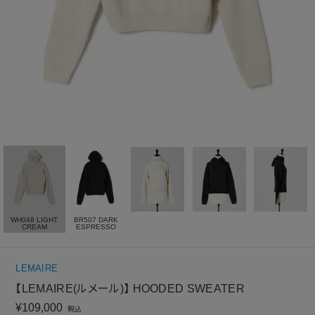
WH048 LIGHT
BR507 DARK
CREAM
ESPRESSO
LEMAIRE
【LEMAIRE(ルメール)】 HOODED SWEATER
¥
109,000
税込