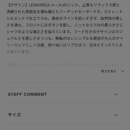
【デザイン】LEMAIRE(ルメール)のニット。上質なリラックス感と
洗練された雰囲気を兼ね備えたフーデッドセーターです。ストレート
シルエットで仕立てられ、身体のラインを拾いすぎず、自然体の美し
さを演出。フロントにはボタンを配し、ニットならではの柔らかさに
シャツのような端正さを加えています。フード付きのデザインはカジ
ュアルさを感じさせつつも、無駄のないシンプルな表情が大人のデイ
リーウェアとして活躍。裾や袖口はリブ仕様で、全体をすっきりとま
とめています。
【素材】アルパカ特有のしなやかで柔らかな毛質により、ふんわりと
したタッチと軽やかな着心地を実現。触れた瞬間に温もりを感じられ
続きを見る
る素材感で、長時間の着用でも快適です。見た目には程よい毛羽立ち
とナチュラルな風合いがあり、冬の装いに暖かさと優しい印象を添え
ます。アルパカとウールのブレンドにより保温性も高く、冷え込む季
STAFF COMMENT
節に頼れる一枚です。
--------------------------------
サイズ
透け感：なし
裏地の有無：なし