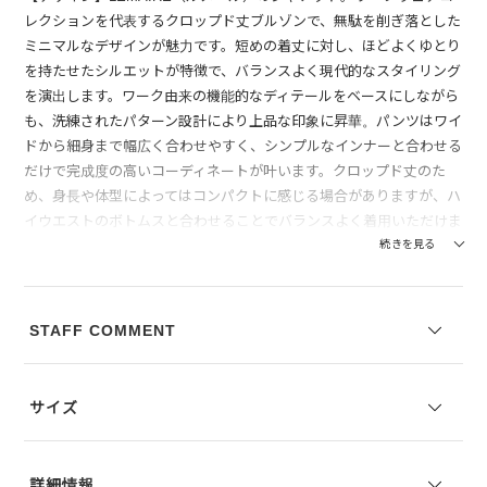
レクションを代表するクロップド丈ブルゾンで、無駄を削ぎ落とした
ミニマルなデザインが魅力です。短めの着丈に対し、ほどよくゆとり
を持たせたシルエットが特徴で、バランスよく現代的なスタイリング
を演出します。ワーク由来の機能的なディテールをベースにしながら
も、洗練されたパターン設計により上品な印象に昇華。パンツはワイ
ドから細身まで幅広く合わせやすく、シンプルなインナーと合わせる
だけで完成度の高いコーディネートが叶います。クロップド丈のた
め、身長や体型によってはコンパクトに感じる場合がありますが、ハ
イウエストのボトムスと合わせることでバランスよく着用いただけま
す。
続きを見る
【素材】厚手のコットンデニム素材を使用。しっかりとしたハリとコ
シがあり、手に取った際には重厚感を感じられるタフな質感が特徴で
STAFF COMMENT
す。着用時には身体のラインを拾いすぎず、美しいフォルムをキープ
してくれるため、立体的なシルエットを楽しめます。見た目にも奥行
きのあるデニム特有の表情があり、着込むほどに風合いの変化を楽し
サイズ
めるのも魅力のひとつ。一方で、生地がしっかりしている分、着始め
はやや硬さを感じる場合がありますが、着用を重ねることで徐々に柔
らかく馴染み、自分だけの一着へと育っていきます。
詳細情報