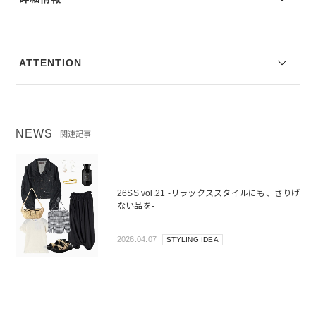
--------------------------------
透け感：なし
裏地の有無：なし
ATTENTION
伸縮性：なし
--------------------------------
※コーディネートアイテムは別売りとなります。
NEWS
関連記事
※写真は実際のカラーと若干相違する場合がございます。あらかじめ
ご了承ください。
※サイズ表記は弊社規定によるものを表示しております。
26SS vol.21 -リラックススタイルにも、さりげ
ない品を-
2026.04.07
STYLING IDEA