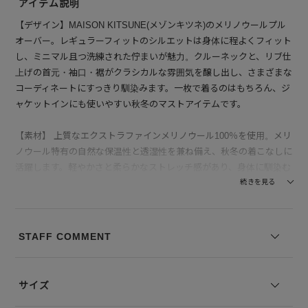
アイテム説明
【デザイン】MAISON KITSUNE(メゾンキツネ)のメリノウールプル
オーバー。レギュラーフィットのシルエットは身体に程よくフィット
し、ミニマル且つ洗練された佇まいが魅力。クルーネックと、リブ仕
上げの首元・袖口・裾がクラシカルな雰囲気を醸し出し、さまざまな
コーディネートにすっきり馴染みます。一枚で着るのはもちろん、ジ
ャケットインにも使いやすい秋冬のマストアイテムです。
【素材】 上質なエクストラファインメリノウール100％を使用。メリ
ノウール特有の自然な保温性と透湿性を兼ね備え、秋冬の着こなしに
活躍します。軽やかさと柔らかなストレッチ感があり、身体に馴染む
心地良い肌触りを実現しています。
続きを見る
--------------------------------
透け感：なし
STAFF COMMENT
裏地の有無：なし
伸縮性：あり
--------------------------------
サイズ