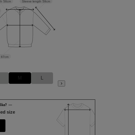
Sleeve length
59cm
th
56cm
67cm
M
L
ed size