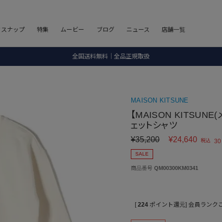
8.5 wedに会員プログラムが生まれ変わります！
フスナップ
特集
ムービー
ブログ
ニュース
店舗一覧
SALE ITEM 2BUY 10%OFF
全国送料無料｜全品正規取扱
8.5 wedに会員プログラムが生まれ変わります！
MAISON KITSUNE
【MAISON KITSUNE
ェットシャツ
¥
35,200
¥
24,640
税込
30
SALE
商品番号
QM00300KM0341
[
224
ポイント還元]
会員ランク