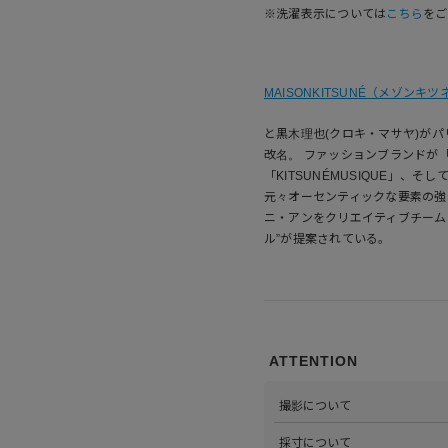
※洗濯表示については
こちら
をご
MAISONKITSUNÉ（メゾンキツ
と黒木理也(クロキ・マサヤ)がパ
改名。 ファッションブランドが「M
「KITSUNÉMUSIQUE」、そ
元々オーセンティックな要素の強
ニ・アンをクリエイティブチーム
ル”が提案されている。
ATTENTION
撮影について
>当店では自社のスタジオにて
採寸について