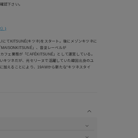
確認下さい。
ネ）)
リにてKITSUNÉ(キツネ)をスタート。後にメゾンキツネに
AISONKITSUNÉ」、音楽レーベルが
してカフェ業態が「CAFÉKITSUNÉ」として運営している。
いキツネだが、元セリーヌで活躍していた韓国出身のユ
に加えることにより、19AWから新たな“キツネスタイ
商品の撮影を行い、より商品の魅力をお届けできるよう