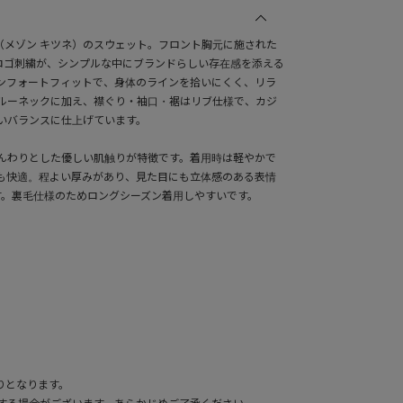
SUNE（メゾン キツネ）のスウェット。フロント胸元に施された
RIS」のロゴ刺繍が、シンプルな中にブランドらしい存在感を添える
ンフォートフィットで、身体のラインを拾いにくく、リラ
ルーネックに加え、襟ぐり・袖口・裾はリブ仕様で、カジ
いバランスに仕上げています。
んわりとした優しい肌触りが特徴です。着用時は軽やかで
も快適。程よい厚みがあり、見た目にも立体感のある表情
す。裏毛仕様のためロングシーズン着用しやすいです。
りとなります。