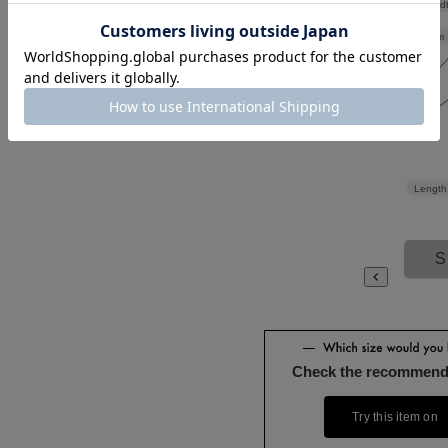
Shoulder wid
Width
59cm
Length
S
Check the recommend
Try this item on