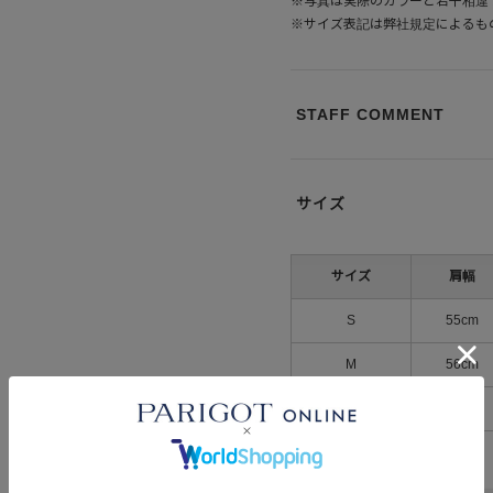
※写真は実際のカラーと若干相違
※サイズ表記は弊社規定によるも
STAFF COMMENT
サイズ
サイズ
肩幅
S
55cm
M
56cm
L
57cm