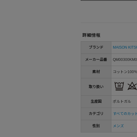
詳細情報
ブランド
MAISON KIT
メーカー品番
QM00300KM0
素材
コットン100
取り扱い
生産国
ポルトガル
カテゴリ
すべてのカッ
性別
メンズ