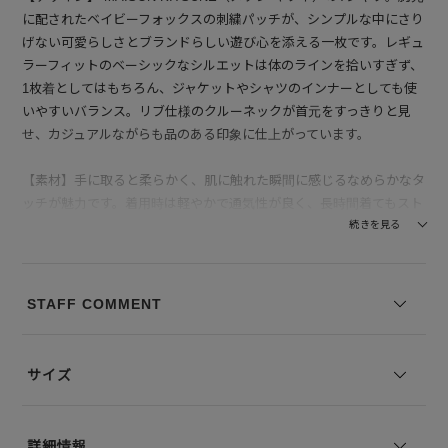
に配されたベイビーフォックスの刺繍パッチが、シンプルな中にさり
げない可愛らしさとブランドらしい遊び心を添える一枚です。レギュ
ラーフィットのベーシックなシルエットは体のラインを拾いすぎず、
1枚着としてはもちろん、ジャケットやシャツのインナーとしても使
いやすいバランス。リブ仕様のクルーネックが首元をすっきりと見
せ、カジュアルながらも品のある印象に仕上がっています。
【素材】手に取ると柔らかく、肌に触れた瞬間に感じるなめらかなタ
ッチが魅力です。着用時は軽やかで通気性が良く、長時間着てもスト
レスを感じにくい快適な着心地。
続きを見る
--------------------------------
透け感：なし
STAFF COMMENT
裏地の有無：なし
伸縮性：あり
--------------------------------
サイズ
モデル身長：168 着用サイズ：M
詳細情報