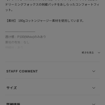
ドリーミングフォックスの刺繍パッチをあしらったコンフォートフィ
ット。
【素材】 180gコットンジャージー素材を使用しています。
--------------------------------
透け感：P100(White)のみあり
裏地の有無：なし
伸縮性：あり
--------------------------------
続きを見る
モデル身長：178cm 着用サイズ：L
STAFF COMMENT
※コーディネートアイテムは別売りとなります。
※写真は実際のカラーと若干相違する場合がございます。あらかじめ
ご了承ください。
サイズ
※サイズ表記は弊社規定によるものを表示しております。
詳細情報